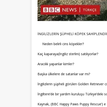
İNGİLİZLERİN ŞÜPHELİ KÖPEK SAHİPLEND
Neden belirli cins köpekler?
Kaç kaparaya(İngiliz sterlini) satılıyorlar?
Aracılık yapanlar kimler?
Başka ülkelere de satanlar var mı?
İngilizlerin şüpheli görülen Golden Retriever c
İngiltere’de bir yardım kuruluşu Türkiye’deki s
Kaynak, (BBC Happy Paws Puppy Rescue’) e