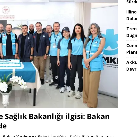
Sürd
Illin
Dolar
Treni
Düğm
Conn
Plan
Akku
Devr
 Sağlık Bakanlığı ilgisi: Bakan
de
si: Bakan Yardımcısı Birinci İzmir’de Sağlık Bakan Yardımcısı