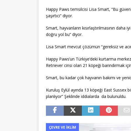
Happy Paws temsilcisi Lisa Smart, “Bu güven d
şaşırtıcı” diyor.
Smart, hayvanların kısırlaştırılmasının daha iy
doğru yol bu” diyor.
Lisa Smart mevcut çözümün “gereksiz ve acım
Happy Paws’un Türkiye’deki kurtarma merkez
Retriever cinsi olan 21 köpeği barındırmak içi
Smart, bu kadar çok hayvanın bakımı ve yeni
Kuruluş Eylül ayında 13 köpeği East Sussex b
planlıyor” Şeklinde iddialarda da bulunuldu.
ÇEVRE VE İKLIM