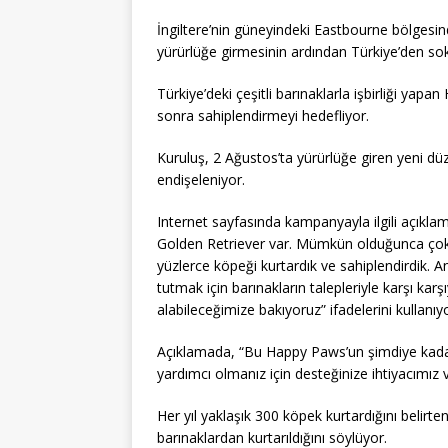
İngiltere’nin güneyindeki Eastbourne bölgesi
yürürlüğe girmesinin ardından Türkiye’den soka
Türkiye’deki çeşitli barınaklarla işbirliği ya
sonra sahiplendirmeyi hedefliyor.
Kuruluş, 2 Ağustos’ta yürürlüğe giren yeni dü
endişeleniyor.
Internet sayfasında kampanyayla ilgili açıkl
Golden Retriever var. Mümkün olduğunca çok sa
yüzlerce köpeği kurtardık ve sahiplendirdik. 
tutmak için barınakların talepleriyle karşı ka
alabileceğimize bakıyoruz” ifadelerini kullanıyo
Açıklamada, “Bu Happy Paws’un şimdiye kadar
yardımcı olmanız için desteğinize ihtiyacımız v
Her yıl yaklaşık 300 köpek kurtardığını belir
barınaklardan kurtarıldığını söylüyor.