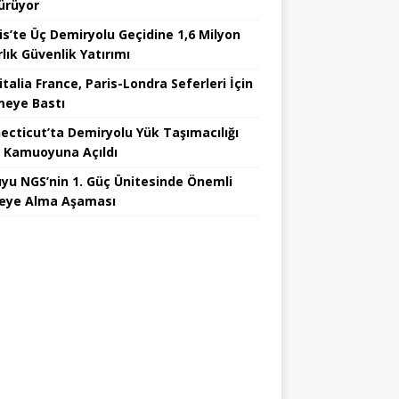
ürüyor
ois’te Üç Demiryolu Geçidine 1,6 Milyon
lık Güvenlik Yatırımı
talia France, Paris-Londra Seferleri İçin
eye Bastı
ecticut’ta Demiryolu Yük Taşımacılığı
ı Kamuoyuna Açıldı
yu NGS’nin 1. Güç Ünitesinde Önemli
eye Alma Aşaması