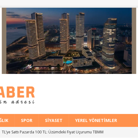
ĞLIK
SPOR
SIYASET
YEREL YÖNETIMLER
 11 TL’ye Sattı Pazarda 100 TL: Üzümdeki Fiyat Uçurumu TBMM