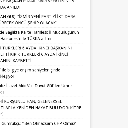
NE BAŞKAN İSMAİL SİVRİ VEFATININ 19.
NDA ANILDI
AN GÜÇ: “İZMİR YENİ PARTİYİ İKTİDARA
RECEK ÖNCÜ ŞEHİR OLACAK”
’de Sağlıkta Kalite Hamlesi: İl Müdürlüğünün
 Hastanesi’nde TÜSKA adımı
M TÜRKLERİ 6 AYDA İKİNCİ BAŞKANINI
ETTİ KIRIK TÜRKLERİ 6 AYDA İKİNCİ
ANINI KAYBETTİ
 ile bilgiye erişim saniyeler içinde
kleşiyor
fız İcazet Aldı: Vali Davut Gül’den Umre
esi
Hİ KURŞUNLU HAN, GELENEKSEL
TLARLA YENİDEN HAYAT BULUYOR: KİTRE
EK
li Gümrükçü: “’Ben Olmazsam CHP Olmaz’