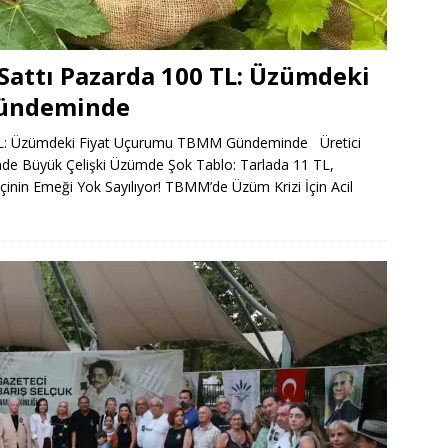
e Sattı Pazarda 100 TL: Üzümdeki
ündeminde
00 TL: Üzümdeki Fiyat Uçurumu TBMM Gündeminde Üretici
de Büyük Çelişki Üzümde Şok Tablo: Tarlada 11 TL,
inin Emeği Yok Sayılıyor! TBMM’de Üzüm Krizi İçin Acil