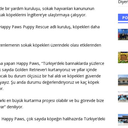
Diyen
nde bir yardım kuruluşu, sokak hayvanları kanununun
k köpeklerini İngiltere’ye ulaştırmaya çalışıyor.
PO
pan Happy Paws Puppy Rescue adlı kuruluş, köpekleri daha
zenlemenin sokak köpekleri üzerindeki olası etkilerinden
ama yapan Happy Paws, “Türkiye’deki barınaklarda yüzlerce
yıda Golden Retriever’ı kurtarıyoruz ve yıllar içinde
Ancak bu durum ölçüsüz bir hal aldı ve köpekleri güvende
rşıyayız. Şu anda durumu değerlendiriyoruz ve kaç köpek
r.
ki en büyük kurtarma projesi olabilir ve bu görevde bize
ar” deniliyor.
ten Happy Paws, çok sayıda köpeğin halihazırda Türkiye’deki