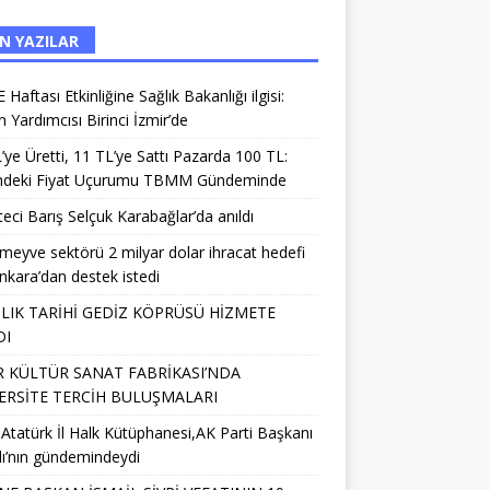
N YAZILAR
Haftası Etkinliğine Sağlık Bakanlığı ilgisi:
 Yardımcısı Birinci İzmir’de
’ye Üretti, 11 TL’ye Sattı Pazarda 100 TL:
deki Fiyat Uçurumu TBMM Gündeminde
eci Barış Selçuk Karabağlar’da anıldı
meyve sektörü 2 milyar dolar ihracat hedefi
Ankara’dan destek istedi
IILIK TARİHİ GEDİZ KÖPRÜSÜ HİZMETE
DI
R KÜLTÜR SANAT FABRİKASI’NDA
ERSİTE TERCİH BULUŞMALARI
 Atatürk İl Halk Kütüphanesi,AK Parti Başkanı
lı’nın gündemindeydi