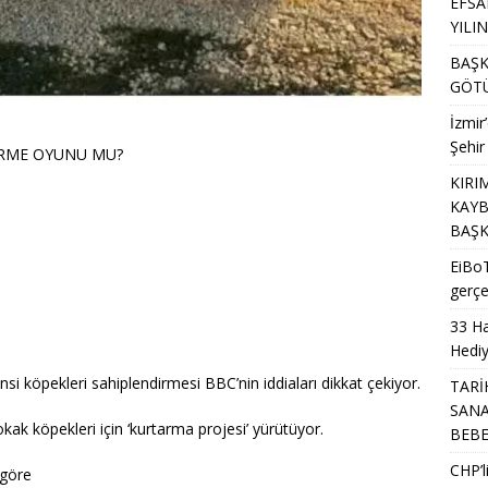
EFSA
YILI
BAŞK
GÖTÜ
İzmir
Şehir
İRME OYUNU MU?
KIRI
KAYB
BAŞK
EiBoT
gerçe
33 Ha
Hediy
insi köpekleri sahiplendirmesi BBC’nin iddiaları dikkat çekiyor.
TARİ
SANA
okak köpekleri için ‘kurtarma projesi’ yürütüyor.
BEB
CHP’
 göre