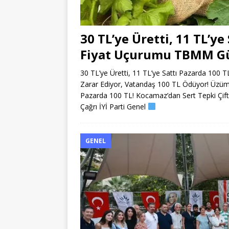
30 TL’ye Üretti, 11 TL’y
Fiyat Uçurumu TBMM G
30 TL’ye Üretti, 11 TL’ye Sattı Pazarda 1
Zarar Ediyor, Vatandaş 100 TL Ödüyor! Üzüm
Pazarda 100 TL! Kocamaz’dan Sert Tepki Çiftç
Çağrı İYİ Parti Genel
GENEL