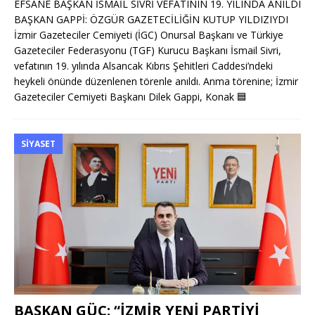
EFSANE BAŞKAN İSMAİL SİVRİ VEFATININ 19. YILINDA ANILDI
BAŞKAN GAPPİ: ÖZGÜR GAZETECİLİĞİN KUTUP YILDIZIYDI
İzmir Gazeteciler Cemiyeti (İGC) Onursal Başkanı ve Türkiye
Gazeteciler Federasyonu (TGF) Kurucu Başkanı İsmail Sivri,
vefatının 19. yılında Alsancak Kıbrıs Şehitleri Caddesi’ndeki
heykeli önünde düzenlenen törenle anıldı. Anma törenine; İzmir
Gazeteciler Cemiyeti Başkanı Dilek Gappi, Konak
🟦
SIYASET
BAŞKAN GÜÇ: “İZMİR YENİ PARTİYİ