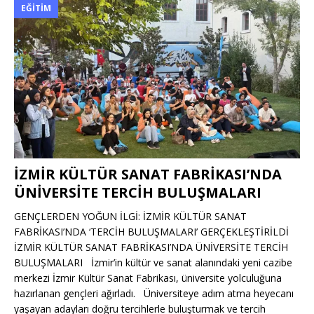
EĞITIM
İZMİR KÜLTÜR SANAT FABRİKASI’NDA
ÜNİVERSİTE TERCİH BULUŞMALARI
GENÇLERDEN YOĞUN İLGİ: İZMİR KÜLTÜR SANAT
FABRİKASI’NDA ‘TERCİH BULUŞMALARI’ GERÇEKLEŞTİRİLDİ
İZMİR KÜLTÜR SANAT FABRİKASI’NDA ÜNİVERSİTE TERCİH
BULUŞMALARI İzmir’in kültür ve sanat alanındaki yeni cazibe
merkezi İzmir Kültür Sanat Fabrikası, üniversite yolculuğuna
hazırlanan gençleri ağırladı. Üniversiteye adım atma heyecanı
yaşayan adayları doğru tercihlerle buluşturmak ve tercih