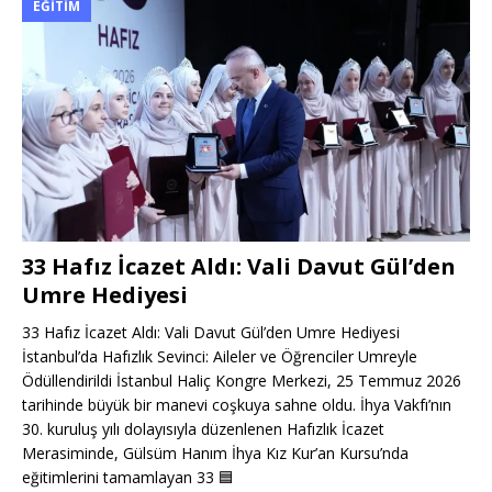
EĞITIM
33 Hafız İcazet Aldı: Vali Davut Gül’den
Umre Hediyesi
33 Hafız İcazet Aldı: Vali Davut Gül’den Umre Hediyesi
İstanbul’da Hafızlık Sevinci: Aileler ve Öğrenciler Umreyle
Ödüllendirildi İstanbul Haliç Kongre Merkezi, 25 Temmuz 2026
tarihinde büyük bir manevi coşkuya sahne oldu. İhya Vakfı’nın
30. kuruluş yılı dolayısıyla düzenlenen Hafızlık İcazet
Merasiminde, Gülsüm Hanım İhya Kız Kur’an Kursu’nda
eğitimlerini tamamlayan 33
🟦