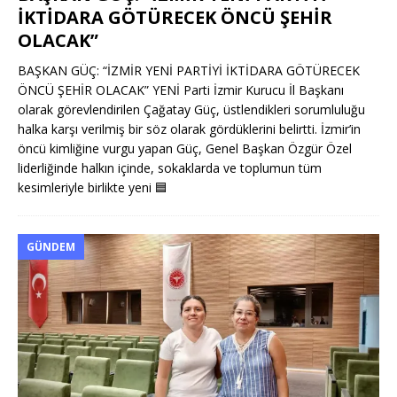
İKTİDARA GÖTÜRECEK ÖNCÜ ŞEHİR
OLACAK”
BAŞKAN GÜÇ: “İZMİR YENİ PARTİYİ İKTİDARA GÖTÜRECEK
ÖNCÜ ŞEHİR OLACAK” YENİ Parti İzmir Kurucu İl Başkanı
olarak görevlendirilen Çağatay Güç, üstlendikleri sorumluluğu
halka karşı verilmiş bir söz olarak gördüklerini belirtti. İzmir’in
öncü kimliğine vurgu yapan Güç, Genel Başkan Özgür Özel
liderliğinde halkın içinde, sokaklarda ve toplumun tüm
kesimleriyle birlikte yeni
🟦
GÜNDEM