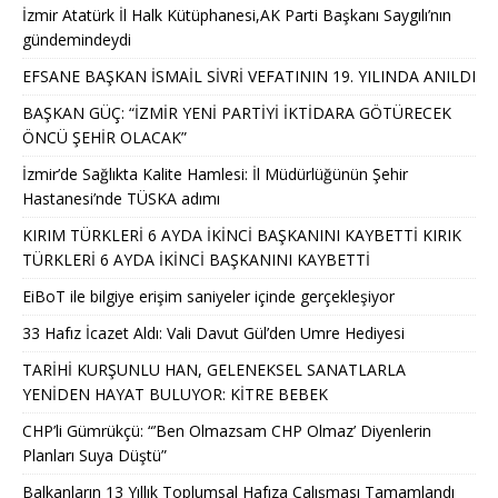
İzmir Atatürk İl Halk Kütüphanesi,AK Parti Başkanı Saygılı’nın
gündemindeydi
EFSANE BAŞKAN İSMAİL SİVRİ VEFATININ 19. YILINDA ANILDI
BAŞKAN GÜÇ: “İZMİR YENİ PARTİYİ İKTİDARA GÖTÜRECEK
ÖNCÜ ŞEHİR OLACAK”
İzmir’de Sağlıkta Kalite Hamlesi: İl Müdürlüğünün Şehir
Hastanesi’nde TÜSKA adımı
KIRIM TÜRKLERİ 6 AYDA İKİNCİ BAŞKANINI KAYBETTİ KIRIK
TÜRKLERİ 6 AYDA İKİNCİ BAŞKANINI KAYBETTİ
EiBoT ile bilgiye erişim saniyeler içinde gerçekleşiyor
33 Hafız İcazet Aldı: Vali Davut Gül’den Umre Hediyesi
TARİHİ KURŞUNLU HAN, GELENEKSEL SANATLARLA
YENİDEN HAYAT BULUYOR: KİTRE BEBEK
CHP’li Gümrükçü: “’Ben Olmazsam CHP Olmaz’ Diyenlerin
Planları Suya Düştü”
Balkanların 13 Yıllık Toplumsal Hafıza Çalışması Tamamlandı