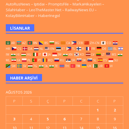
AutoRusNews
–
Iptidai
–
PromptsFile
–
MarkaHikayeleri
–
SilahHaber
–
LeoTheMaster.Net
–
RailwayNews EU
–
KolayBilimHaber
–
HaberInegol
LISANLAR
AR
AZ
BN
BS
BG
CA
CEB
ZH-CN
CO
HR
CS
DA
NL
EN
ET
TL
FI
FR
DE
EL
IW
HI
HU
IT
JA
JW
KN
KO
LV
LT
MS
ML
FA
PL
PT
RO
RU
SR
SK
SL
ES
SU
SW
SV
TG
TA
TE
TH
TR
UK
UR
VI
HABER ARŞIVI
AĞUSTOS 2026
P
S
Ç
P
C
C
P
1
2
3
4
5
6
7
8
9
10
11
12
13
14
15
16