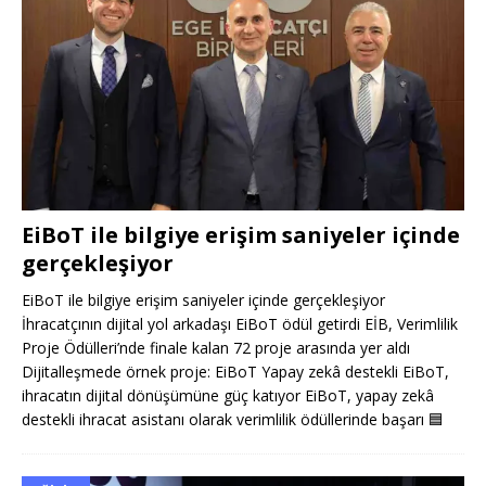
EiBoT ile bilgiye erişim saniyeler içinde
gerçekleşiyor
EiBoT ile bilgiye erişim saniyeler içinde gerçekleşiyor
İhracatçının dijital yol arkadaşı EiBoT ödül getirdi EİB, Verimlilik
Proje Ödülleri’nde finale kalan 72 proje arasında yer aldı
Dijitalleşmede örnek proje: EiBoT Yapay zekâ destekli EiBoT,
ihracatın dijital dönüşümüne güç katıyor EiBoT, yapay zekâ
destekli ihracat asistanı olarak verimlilik ödüllerinde başarı
🟦