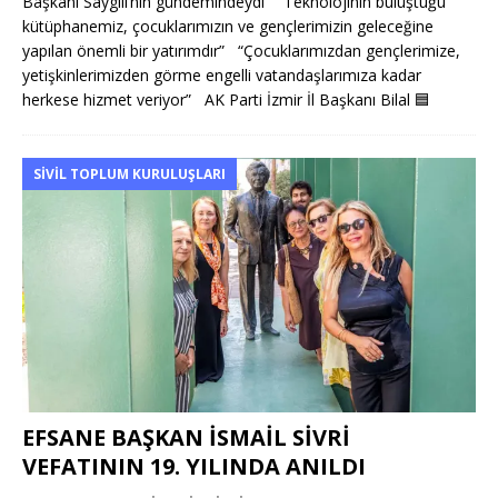
Başkanı Saygılı’nın gündemindeydi “Teknolojinin buluştuğu
kütüphanemiz, çocuklarımızın ve gençlerimizin geleceğine
yapılan önemli bir yatırımdır” “Çocuklarımızdan gençlerimize,
yetişkinlerimizden görme engelli vatandaşlarımıza kadar
herkese hizmet veriyor” AK Parti İzmir İl Başkanı Bilal
🟦
SIVIL TOPLUM KURULUŞLARI
EFSANE BAŞKAN İSMAİL SİVRİ
VEFATININ 19. YILINDA ANILDI