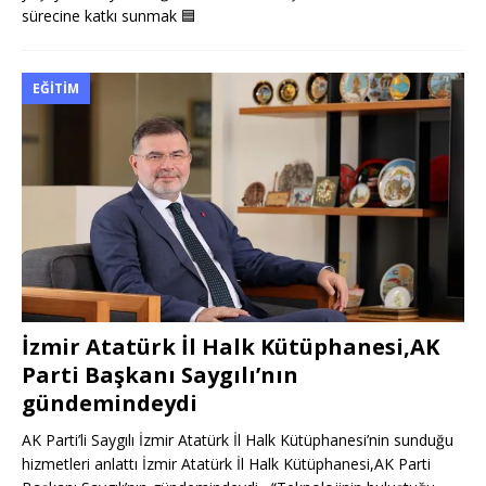
sürecine katkı sunmak
🟦
EĞITIM
İzmir Atatürk İl Halk Kütüphanesi,AK
Parti Başkanı Saygılı’nın
gündemindeydi
AK Parti’li Saygılı İzmir Atatürk İl Halk Kütüphanesi’nin sunduğu
hizmetleri anlattı İzmir Atatürk İl Halk Kütüphanesi,AK Parti