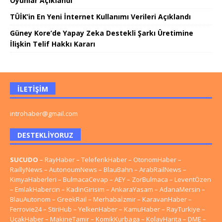
Oyunlar Açıklandı
TÜİK’in En Yeni İnternet Kullanımı Verileri Açıklandı
Güney Kore’de Yapay Zeka Destekli Şarkı Üretimine
İlişkin Telif Hakkı Kararı
İLETIŞIM
introhaber@gmail.com
DESTEKLIYORUZ
SUCUDO
–
RayHaber
–
TeleferikHaber
–
OtonomHaber
–
RaillyNews
–
AutonoumNews
–
BlauBahn
–
ArabRailNews
–
KimyaHaberleri
–
BulmacaCevap
–
AEY
–
ZorBulmaca
–
LeventÖzen
–
EmlakHabercin
–
KadinGirisim
–
AnkaraYasam
–
AdanaMersin
–
BlauAutonom
–
GreekRail
–
Merhabaİzmir
–
KaravanHaber
–
Ferrovie24
–
StiriHub
–
YelkenHaber
–
KamuHaber
–
RayTurkiye
–
UcakHaber
–
MakineTamir
–
KomikKurbaga
–
KolayHarita
–
DME
–