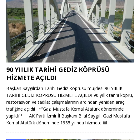
90 YIILIK TARİHİ GEDİZ KÖPRÜSÜ
HİZMETE AÇILDI
Başkan Saygılı’dan Tarihi Gediz Köprüsü müjdesi 90 YIILIK
TARİHİ GEDİZ KÖPRÜSÜ HİZMETE AÇILDI 90 yıllık tarihi köprü,
restorasyon ve tadilat çalışmalarının ardından yeniden araç
trafiğine açıldı! *”Gazi Mustafa Kemal Atatürk döneminde
yapıldı”* AK Parti İzmir İl Başkanı Bilal Saygılı, Gazi Mustafa
Kemal Atatürk döneminde 1935 yılında hizmete
🟦