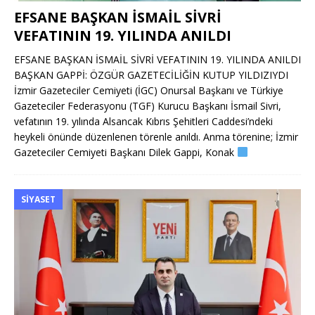
EFSANE BAŞKAN İSMAİL SİVRİ
VEFATININ 19. YILINDA ANILDI
EFSANE BAŞKAN İSMAİL SİVRİ VEFATININ 19. YILINDA ANILDI
BAŞKAN GAPPİ: ÖZGÜR GAZETECİLİĞİN KUTUP YILDIZIYDI
İzmir Gazeteciler Cemiyeti (İGC) Onursal Başkanı ve Türkiye
Gazeteciler Federasyonu (TGF) Kurucu Başkanı İsmail Sivri,
vefatının 19. yılında Alsancak Kıbrıs Şehitleri Caddesi’ndeki
heykeli önünde düzenlenen törenle anıldı. Anma törenine; İzmir
Gazeteciler Cemiyeti Başkanı Dilek Gappi, Konak
SIYASET