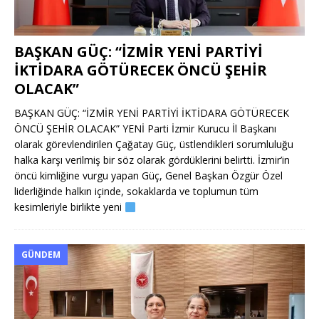
BAŞKAN GÜÇ: “İZMİR YENİ PARTİYİ
İKTİDARA GÖTÜRECEK ÖNCÜ ŞEHİR
OLACAK”
BAŞKAN GÜÇ: “İZMİR YENİ PARTİYİ İKTİDARA GÖTÜRECEK
ÖNCÜ ŞEHİR OLACAK” YENİ Parti İzmir Kurucu İl Başkanı
olarak görevlendirilen Çağatay Güç, üstlendikleri sorumluluğu
halka karşı verilmiş bir söz olarak gördüklerini belirtti. İzmir’in
öncü kimliğine vurgu yapan Güç, Genel Başkan Özgür Özel
liderliğinde halkın içinde, sokaklarda ve toplumun tüm
kesimleriyle birlikte yeni
GÜNDEM