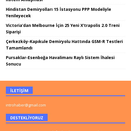
Hindistan Demiryolları 15 İstasyonu PPP Modeliyle
Yenileyecek
Victoria’dan Melbourne İçin 25 Yeni X’trapolis 2.0 Treni
Siparişi
Çerkezköy-Kapıkule Demiryolu Hattında GSM-R Testleri
Tamamlandı
Pursaklar-Esenboğa Havalimanı Raylı Sistem İhalesi
Sonucu
İLETIŞIM
introhaber@gmail.com
DESTEKLIYORUZ