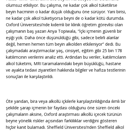
olumsuz etkiliyor. Bu çalışma, ne kadar çok alkol tüketilirse
beyin hacminin o kadar düşük olduğunu öne sürüyor. Yani birisi,
ne kadar çok alkol tüketiyorsa beyni de o kadar kötü durumda.
Oxford Üniversitesi’nde kıdemli bir klinik öğretim görevlisi olan
çalışmanın baş yazarı Anya Topiwala, “İçki içmenin güvenli bir
eşiği yok. Daha önce düşünüldüğü gibi, sadece belirli alanlar
değil, hemen hemen tüm beyin alkolden etkileniyor” dedi. Bu
çalışmadaki araştırmacılar yaş, cinsiyet, eğitim gibi 25 bin 178
katılımcının verilerini analiz etti. Ardından bu veriler, katılımcıların
alkol tüketimi, MRI taramalarındaki beyin büyüklüğü, hastane
ve ayakta tedavi ziyaretleri hakkında bilgiler ve hafıza testlerinin
sonuçları ile karşılaştırıldı.
Öte yandan, bira veya alkollü içkilerle karşılaştırıldığında ılımlı bir
şekilde şarap içmenin bir faydası olduğunu öne süren önceki
çalışmaların aksine, Oxford araştırması alkollü içecek türünün
beyne yönelik riskler açısından farklılıklar verdiğini gösteren
hiçbir kanıt bulamadı. Sheffield Üniversitesi’nden Sheffield alkol