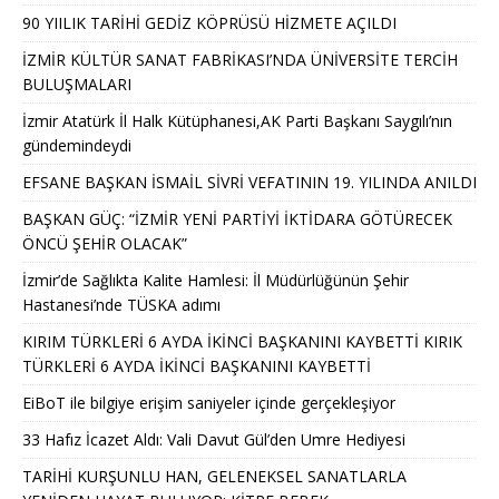
90 YIILIK TARİHİ GEDİZ KÖPRÜSÜ HİZMETE AÇILDI
İZMİR KÜLTÜR SANAT FABRİKASI’NDA ÜNİVERSİTE TERCİH
BULUŞMALARI
İzmir Atatürk İl Halk Kütüphanesi,AK Parti Başkanı Saygılı’nın
gündemindeydi
EFSANE BAŞKAN İSMAİL SİVRİ VEFATININ 19. YILINDA ANILDI
BAŞKAN GÜÇ: “İZMİR YENİ PARTİYİ İKTİDARA GÖTÜRECEK
ÖNCÜ ŞEHİR OLACAK”
İzmir’de Sağlıkta Kalite Hamlesi: İl Müdürlüğünün Şehir
Hastanesi’nde TÜSKA adımı
KIRIM TÜRKLERİ 6 AYDA İKİNCİ BAŞKANINI KAYBETTİ KIRIK
TÜRKLERİ 6 AYDA İKİNCİ BAŞKANINI KAYBETTİ
EiBoT ile bilgiye erişim saniyeler içinde gerçekleşiyor
33 Hafız İcazet Aldı: Vali Davut Gül’den Umre Hediyesi
TARİHİ KURŞUNLU HAN, GELENEKSEL SANATLARLA