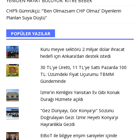
YENİDEN HAYAT BULUYOR: KİTRE BEBEK
CHP’li Gümrükçü: “’Ben Olmazsam CHP Olmaz’ Diyenlerin
Planları Suya Düştü”
POPÜLER YAZILAR
Kuru meyve sektörü 2 milyar dolar ihracat
hedefi için Ankara’dan destek istedi
30 TL'ye Üretti, 11 TL'ye Sattı Pazarda 100
TL: Üzümdeki Fiyat Uçurumu TBMM
Gündeminde
İzmir'in Kimliğini Yansıtan Ev Gibi Konak
Durağı Hizmete açıldı
"Gez Dünyayı, Gör Konya'yı" Sözünü
Doğrulayan Gezi: İzmir Heyeti Konya'yı
Hayranlıkla Gezdi
EiBoT ile bilgiye erişim saniyeler içinde