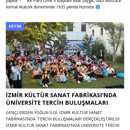
yapıldı”* AK Parti İzmir İl Başkanı Bilal Saygılı, Gazi Mustafa
Kemal Atatürk döneminde 1935 yılında hizmete
EĞITIM
İZMİR KÜLTÜR SANAT FABRİKASI’NDA
ÜNİVERSİTE TERCİH BULUŞMALARI
GENÇLERDEN YOĞUN İLGİ: İZMİR KÜLTÜR SANAT
FABRİKASI’NDA ‘TERCİH BULUŞMALARI’ GERÇEKLEŞTİRİLDİ
İZMİR KÜLTÜR SANAT FABRİKASI’NDA ÜNİVERSİTE TERCİH