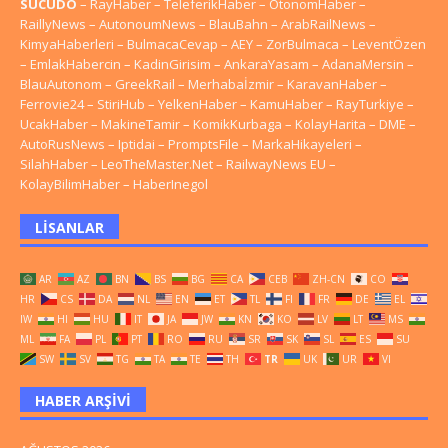
SUCUDO
–
RayHaber
–
TeleferikHaber
–
OtonomHaber
–
RaillyNews
–
AutonoumNews
–
BlauBahn
–
ArabRailNews
–
KimyaHaberleri
–
BulmacaCevap
–
AEY
–
ZorBulmaca
–
LeventÖzen
–
EmlakHabercin
–
KadinGirisim
–
AnkaraYasam
–
AdanaMersin
–
BlauAutonom
–
GreekRail
–
Merhabaİzmir
–
KaravanHaber
–
Ferrovie24
–
StiriHub
–
YelkenHaber
–
KamuHaber
–
RayTurkiye
–
UcakHaber
–
MakineTamir
–
KomikKurbaga
–
KolayHarita
–
DME
–
AutoRusNews
–
Iptidai
–
PromptsFile
–
MarkaHikayeleri
–
SilahHaber
–
LeoTheMaster.Net
–
RailwayNews EU
–
KolayBilimHaber
–
HaberInegol
LISANLAR
AR
AZ
BN
BS
BG
CA
CEB
ZH-CN
CO
HR
CS
DA
NL
EN
ET
TL
FI
FR
DE
EL
IW
HI
HU
IT
JA
JW
KN
KO
LV
LT
MS
ML
FA
PL
PT
RO
RU
SR
SK
SL
ES
SU
SW
SV
TG
TA
TE
TH
TR
UK
UR
VI
HABER ARŞIVI