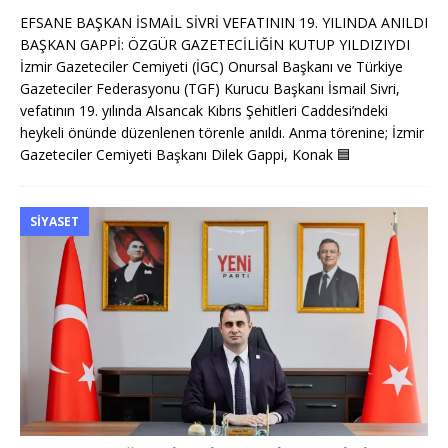
EFSANE BAŞKAN İSMAİL SİVRİ VEFATININ 19. YILINDA ANILDI
BAŞKAN GAPPİ: ÖZGÜR GAZETECİLİĞİN KUTUP YILDIZIYDI
İzmir Gazeteciler Cemiyeti (İGC) Onursal Başkanı ve Türkiye
Gazeteciler Federasyonu (TGF) Kurucu Başkanı İsmail Sivri,
vefatının 19. yılında Alsancak Kıbrıs Şehitleri Caddesi’ndeki
heykeli önünde düzenlenen törenle anıldı. Anma törenine; İzmir
Gazeteciler Cemiyeti Başkanı Dilek Gappi, Konak
🟦
SIYASET