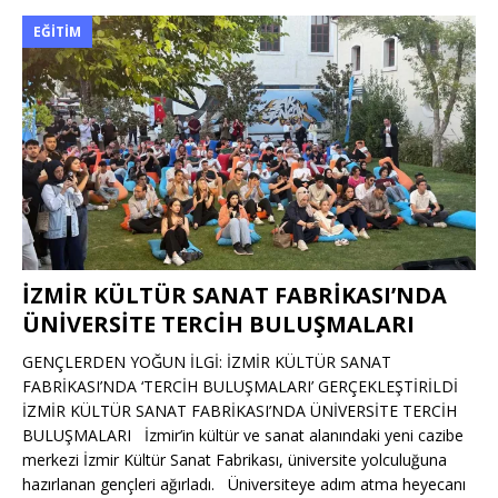
EĞITIM
İZMİR KÜLTÜR SANAT FABRİKASI’NDA
ÜNİVERSİTE TERCİH BULUŞMALARI
GENÇLERDEN YOĞUN İLGİ: İZMİR KÜLTÜR SANAT
FABRİKASI’NDA ‘TERCİH BULUŞMALARI’ GERÇEKLEŞTİRİLDİ
İZMİR KÜLTÜR SANAT FABRİKASI’NDA ÜNİVERSİTE TERCİH
BULUŞMALARI İzmir’in kültür ve sanat alanındaki yeni cazibe
merkezi İzmir Kültür Sanat Fabrikası, üniversite yolculuğuna
hazırlanan gençleri ağırladı. Üniversiteye adım atma heyecanı