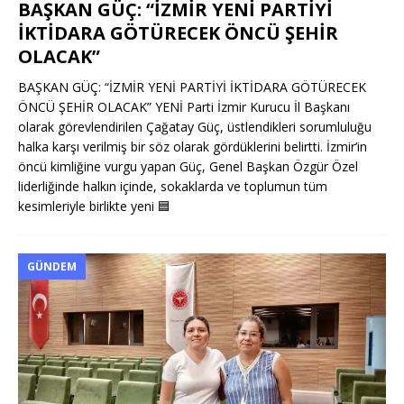
BAŞKAN GÜÇ: “İZMİR YENİ PARTİYİ
İKTİDARA GÖTÜRECEK ÖNCÜ ŞEHİR
OLACAK”
BAŞKAN GÜÇ: “İZMİR YENİ PARTİYİ İKTİDARA GÖTÜRECEK
ÖNCÜ ŞEHİR OLACAK” YENİ Parti İzmir Kurucu İl Başkanı
olarak görevlendirilen Çağatay Güç, üstlendikleri sorumluluğu
halka karşı verilmiş bir söz olarak gördüklerini belirtti. İzmir’in
öncü kimliğine vurgu yapan Güç, Genel Başkan Özgür Özel
liderliğinde halkın içinde, sokaklarda ve toplumun tüm
kesimleriyle birlikte yeni
🟦
GÜNDEM