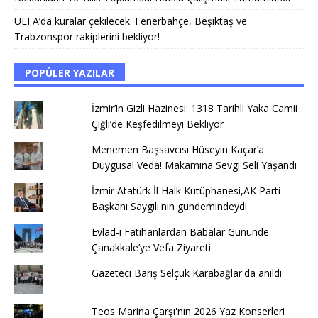
UEFA’da kuralar çekilecek: Fenerbahçe, Beşiktaş ve
Trabzonspor rakiplerini bekliyor!
POPÜLER YAZILAR
İzmir’in Gizli Hazinesi: 1318 Tarihli Yaka Camii
Çiğli’de Keşfedilmeyi Bekliyor
Menemen Başsavcısı Hüseyin Kaçar’a
Duygusal Veda! Makamına Sevgi Seli Yaşandı
İzmir Atatürk İl Halk Kütüphanesi,AK Parti
Başkanı Saygılı'nın gündemindeydi
Evlad-ı Fatihanlardan Babalar Gününde
Çanakkale’ye Vefa Ziyareti
Gazeteci Barış Selçuk Karabağlar'da anıldı
Teos Marina Çarşı'nın 2026 Yaz Konserleri