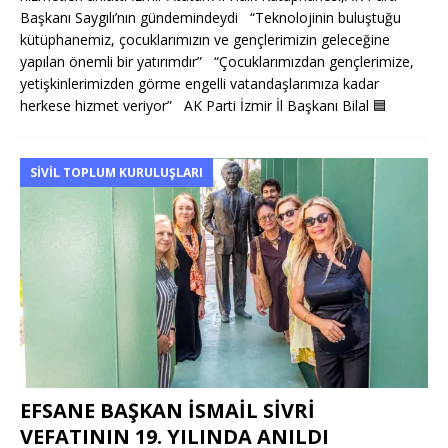
Başkanı Saygılı’nın gündemindeydi “Teknolojinin buluştuğu
kütüphanemiz, çocuklarımızın ve gençlerimizin geleceğine
yapılan önemli bir yatırımdır” “Çocuklarımızdan gençlerimize,
yetişkinlerimizden görme engelli vatandaşlarımıza kadar
herkese hizmet veriyor” AK Parti İzmir İl Başkanı Bilal
🟦
SIVIL TOPLUM KURULUŞLARI
EFSANE BAŞKAN İSMAİL SİVRİ
VEFATININ 19. YILINDA ANILDI