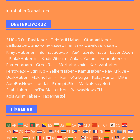
introhaber@gmail.com
DESTEKLIYORUZ
SUCUDO
–
RayHaber
–
TeleferikHaber
–
OtonomHaber
–
RaillyNews
–
AutonoumNews
–
BlauBahn
–
ArabRailNews
–
KimyaHaberleri
–
BulmacaCevap
–
AEY
–
ZorBulmaca
–
LeventÖzen
–
EmlakHabercin
–
KadinGirisim
–
AnkaraYasam
–
AdanaMersin
–
BlauAutonom
–
GreekRail
–
Merhabaİzmir
–
KaravanHaber
–
Ferrovie24
–
StiriHub
–
YelkenHaber
–
KamuHaber
–
RayTurkiye
–
UcakHaber
–
MakineTamir
–
KomikKurbaga
–
KolayHarita
–
DME
–
AutoRusNews
–
Iptidai
–
PromptsFile
–
MarkaHikayeleri
–
SilahHaber
–
LeoTheMaster.Net
–
RailwayNews EU
–
KolayBilimHaber
–
HaberInegol
LISANLAR
AR
AZ
BN
BS
BG
CA
CEB
ZH-CN
CO
HR
CS
DA
NL
EN
ET
TL
FI
FR
DE
EL
IW
HI
HU
IT
JA
JW
KN
KO
LV
LT
MS