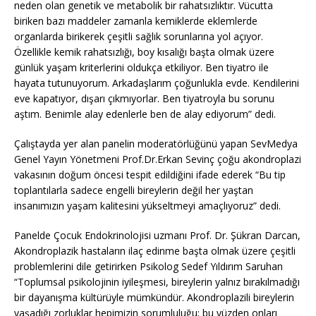
neden olan genetik ve metabolik bir rahatsızlıktır. Vücutta
biriken bazı maddeler zamanla kemiklerde eklemlerde
organlarda birikerek çeşitli sağlık sorunlarına yol açıyor.
Özellikle kemik rahatsızlığı, boy kısalığı başta olmak üzere
günlük yaşam kriterlerini oldukça etkiliyor. Ben tiyatro ile
hayata tutunuyorum. Arkadaşlarım çoğunlukla evde. Kendilerini
eve kapatıyor, dışarı çıkmıyorlar. Ben tiyatroyla bu sorunu
aştım. Benimle alay edenlerle ben de alay ediyorum” dedi.
Çalıştayda yer alan panelin moderatörlüğünü yapan SevMedya
Genel Yayın Yönetmeni Prof.Dr.Erkan Sevinç çoğu akondroplazi
vakasının doğum öncesi tespit edildiğini ifade ederek “Bu tip
toplantılarla sadece engelli bireylerin değil her yaştan
insanımızın yaşam kalitesini yükseltmeyi amaçlıyoruz” dedi.
Panelde Çocuk Endokrinolojisi uzmanı Prof. Dr. Şükran Darcan,
Akondroplazik hastaların ilaç edinme başta olmak üzere çeşitli
problemlerini dile getirirken Psikolog Sedef Yıldırım Saruhan
“Toplumsal psikolojinin iyileşmesi, bireylerin yalnız bırakılmadığı
bir dayanışma kültürüyle mümkündür. Akondroplazili bireylerin
yaşadığı zorluklar hepimizin sorumluluğu; bu yüzden onları