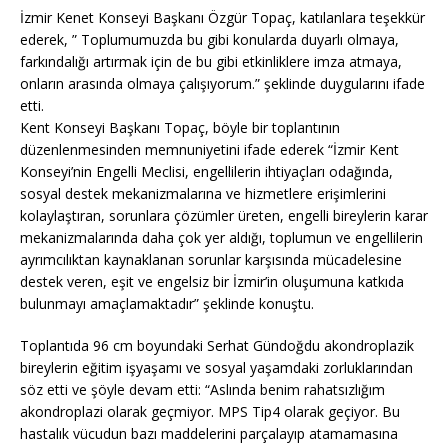
İzmir Kenet Konseyi Başkanı Özgür Topaç, katılanlara teşekkür
ederek, ” Toplumumuzda bu gibi konularda duyarlı olmaya,
farkındalığı artırmak için de bu gibi etkinliklere imza atmaya,
onların arasında olmaya çalışıyorum.” şeklinde duygularını ifade
etti.
Kent Konseyi Başkanı Topaç, böyle bir toplantının
düzenlenmesinden memnuniyetini ifade ederek “İzmir Kent
Konseyi’nin Engelli Meclisi, engellilerin ihtiyaçları odağında,
sosyal destek mekanizmalarına ve hizmetlere erişimlerini
kolaylaştıran, sorunlara çözümler üreten, engelli bireylerin karar
mekanizmalarında daha çok yer aldığı, toplumun ve engellilerin
ayrımcılıktan kaynaklanan sorunlar karşısında mücadelesine
destek veren, eşit ve engelsiz bir İzmir’in oluşumuna katkıda
bulunmayı amaçlamaktadır” şeklinde konuştu.
Toplantıda 96 cm boyundaki Serhat Gündoğdu akondroplazik
bireylerin eğitim işyaşamı ve sosyal yaşamdaki zorluklarından
söz etti ve şöyle devam etti: “Aslında benim rahatsızlığım
akondroplazi olarak geçmiyor. MPS Tip4 olarak geçiyor. Bu
hastalık vücudun bazı maddelerini parçalayıp atamamasına