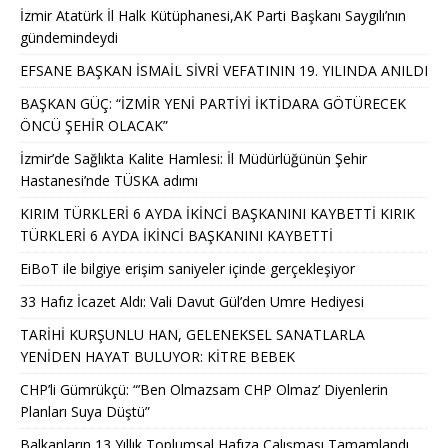
İzmir Atatürk İl Halk Kütüphanesi,AK Parti Başkanı Saygılı’nın
gündemindeydi
EFSANE BAŞKAN İSMAİL SİVRİ VEFATININ 19. YILINDA ANILDI
BAŞKAN GÜÇ: “İZMİR YENİ PARTİYİ İKTİDARA GÖTÜRECEK
ÖNCÜ ŞEHİR OLACAK”
İzmir’de Sağlıkta Kalite Hamlesi: İl Müdürlüğünün Şehir
Hastanesi’nde TÜSKA adımı
KIRIM TÜRKLERİ 6 AYDA İKİNCİ BAŞKANINI KAYBETTİ KIRIK
TÜRKLERİ 6 AYDA İKİNCİ BAŞKANINI KAYBETTİ
EiBoT ile bilgiye erişim saniyeler içinde gerçekleşiyor
33 Hafız İcazet Aldı: Vali Davut Gül’den Umre Hediyesi
TARİHİ KURŞUNLU HAN, GELENEKSEL SANATLARLA
YENİDEN HAYAT BULUYOR: KİTRE BEBEK
CHP’li Gümrükçü: “’Ben Olmazsam CHP Olmaz’ Diyenlerin
Planları Suya Düştü”
Balkanların 13 Yıllık Toplumsal Hafıza Çalışması Tamamlandı