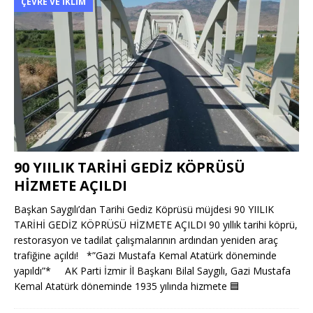
ÇEVRE VE İKLIM
90 YIILIK TARİHİ GEDİZ KÖPRÜSÜ
HİZMETE AÇILDI
Başkan Saygılı’dan Tarihi Gediz Köprüsü müjdesi 90 YIILIK
TARİHİ GEDİZ KÖPRÜSÜ HİZMETE AÇILDI 90 yıllık tarihi köprü,
restorasyon ve tadilat çalışmalarının ardından yeniden araç
trafiğine açıldı! *”Gazi Mustafa Kemal Atatürk döneminde
yapıldı”* AK Parti İzmir İl Başkanı Bilal Saygılı, Gazi Mustafa
Kemal Atatürk döneminde 1935 yılında hizmete
🟦