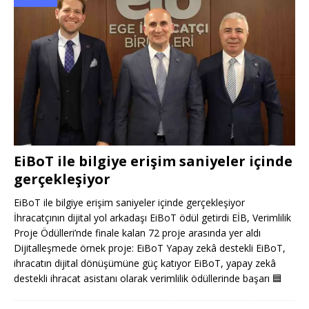
EiBoT ile bilgiye erişim saniyeler içinde
gerçekleşiyor
EiBoT ile bilgiye erişim saniyeler içinde gerçekleşiyor
İhracatçının dijital yol arkadaşı EiBoT ödül getirdi EİB, Verimlilik
Proje Ödülleri’nde finale kalan 72 proje arasında yer aldı
Dijitalleşmede örnek proje: EiBoT Yapay zekâ destekli EiBoT,
ihracatın dijital dönüşümüne güç katıyor EiBoT, yapay zekâ
destekli ihracat asistanı olarak verimlilik ödüllerinde başarı
🟦