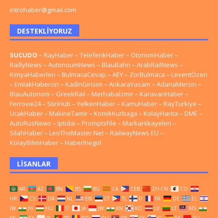
introhaber@gmail.com
DESTEKLIYORUZ
SUCUDO
–
RayHaber
–
TeleferikHaber
–
OtonomHaber
–
RaillyNews
–
AutonoumNews
–
BlauBahn
–
ArabRailNews
–
KimyaHaberleri
–
BulmacaCevap
–
AEY
–
ZorBulmaca
–
LeventÖzen
–
EmlakHabercin
–
KadinGirisim
–
AnkaraYasam
–
AdanaMersin
–
BlauAutonom
–
GreekRail
–
Merhabaİzmir
–
KaravanHaber
–
Ferrovie24
–
StiriHub
–
YelkenHaber
–
KamuHaber
–
RayTurkiye
–
UcakHaber
–
MakineTamir
–
KomikKurbaga
–
KolayHarita
–
DME
–
AutoRusNews
–
Iptidai
–
PromptsFile
–
MarkaHikayeleri
–
SilahHaber
–
LeoTheMaster.Net
–
RailwayNews EU
–
KolayBilimHaber
–
HaberInegol
LISANLAR
AR
AZ
BN
BS
BG
CA
CEB
ZH-CN
CO
HR
CS
DA
NL
EN
ET
TL
FI
FR
DE
EL
IW
HI
HU
IT
JA
JW
KN
KO
LV
LT
MS
ML
FA
PL
PT
RO
RU
SR
SK
SL
ES
SU