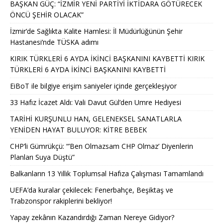
BAŞKAN GÜÇ: “İZMİR YENİ PARTİYİ İKTİDARA GÖTÜRECEK
ÖNCÜ ŞEHİR OLACAK”
İzmir’de Sağlıkta Kalite Hamlesi: İl Müdürlüğünün Şehir
Hastanesi’nde TÜSKA adımı
KIRIK TÜRKLERİ 6 AYDA İKİNCİ BAŞKANINI KAYBETTİ KIRIK
TÜRKLERİ 6 AYDA İKİNCİ BAŞKANINI KAYBETTİ
EiBoT ile bilgiye erişim saniyeler içinde gerçekleşiyor
33 Hafız İcazet Aldı: Vali Davut Gül’den Umre Hediyesi
TARİHİ KURŞUNLU HAN, GELENEKSEL SANATLARLA
YENİDEN HAYAT BULUYOR: KİTRE BEBEK
CHP’li Gümrükçü: “’Ben Olmazsam CHP Olmaz’ Diyenlerin
Planları Suya Düştü”
Balkanların 13 Yıllık Toplumsal Hafıza Çalışması Tamamlandı
UEFA’da kuralar çekilecek: Fenerbahçe, Beşiktaş ve
Trabzonspor rakiplerini bekliyor!
Yapay zekânın Kazandırdığı Zaman Nereye Gidiyor?