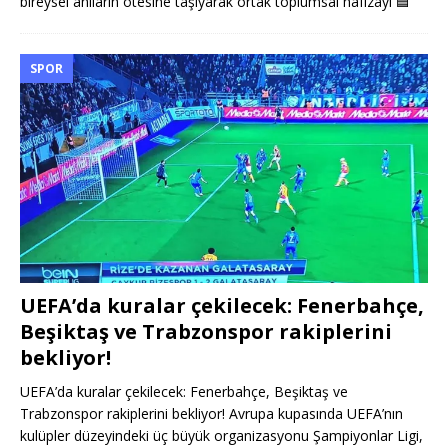
bireysel anıların ötesine taşıyarak ortak toplumsal hafızayı
🟦
SPOR
UEFA’da kuralar çekilecek: Fenerbahçe,
Beşiktaş ve Trabzonspor rakiplerini
bekliyor!
UEFA’da kuralar çekilecek: Fenerbahçe, Beşiktaş ve
Trabzonspor rakiplerini bekliyor! Avrupa kupasında UEFA’nın
kulüpler düzeyindeki üç büyük organizasyonu Şampiyonlar Ligi,