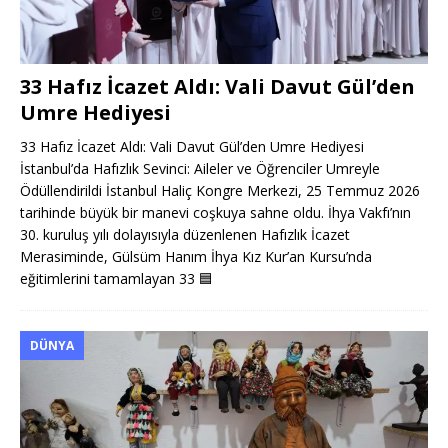
33 Hafız İcazet Aldı: Vali Davut Gül’den
Umre Hediyesi
33 Hafız İcazet Aldı: Vali Davut Gül’den Umre Hediyesi
İstanbul’da Hafızlık Sevinci: Aileler ve Öğrenciler Umreyle
Ödüllendirildi İstanbul Haliç Kongre Merkezi, 25 Temmuz 2026
tarihinde büyük bir manevi coşkuya sahne oldu. İhya Vakfı’nın
30. kuruluş yılı dolayısıyla düzenlenen Hafızlık İcazet
Merasiminde, Gülsüm Hanım İhya Kız Kur’an Kursu’nda
eğitimlerini tamamlayan 33
🟦
DÜNYA