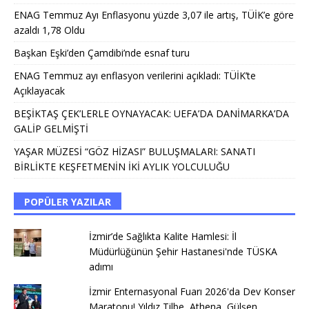
ENAG Temmuz Ayı Enflasyonu yüzde 3,07 ile artış, TÜİK’e göre
azaldı 1,78 Oldu
Başkan Eşki’den Çamdibi’nde esnaf turu
ENAG Temmuz ayı enflasyon verilerini açıkladı: TÜİK’te
Açıklayacak
BEŞİKTAŞ ÇEK’LERLE OYNAYACAK: UEFA’DA DANİMARKA’DA
GALİP GELMİŞTİ
YAŞAR MÜZESİ “GÖZ HİZASI” BULUŞMALARI: SANATI
BİRLİKTE KEŞFETMENİN İKİ AYLIK YOLCULUĞU
POPÜLER YAZILAR
İzmir’de Sağlıkta Kalite Hamlesi: İl
Müdürlüğünün Şehir Hastanesi'nde TÜSKA
adımı
İzmir Enternasyonal Fuarı 2026'da Dev Konser
Maratonu! Yıldız Tilbe, Athena, Gülşen,