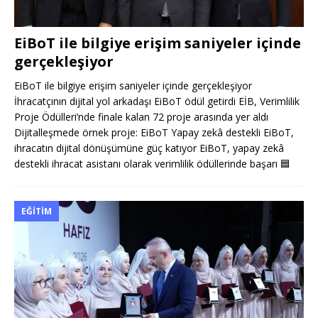
EiBoT ile bilgiye erişim saniyeler içinde
gerçekleşiyor
EiBoT ile bilgiye erişim saniyeler içinde gerçekleşiyor
İhracatçının dijital yol arkadaşı EiBoT ödül getirdi EİB, Verimlilik
Proje Ödülleri’nde finale kalan 72 proje arasında yer aldı
Dijitalleşmede örnek proje: EiBoT Yapay zekâ destekli EiBoT,
ihracatın dijital dönüşümüne güç katıyor EiBoT, yapay zekâ
destekli ihracat asistanı olarak verimlilik ödüllerinde başarı
🟦
EĞITIM