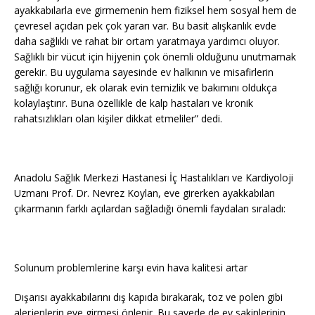
ayakkabılarla eve girmemenin hem fiziksel hem sosyal hem de
çevresel açıdan pek çok yararı var. Bu basit alışkanlık evde
daha sağlıklı ve rahat bir ortam yaratmaya yardımcı oluyor.
Sağlıklı bir vücut için hijyenin çok önemli olduğunu unutmamak
gerekir. Bu uygulama sayesinde ev halkının ve misafirlerin
sağlığı korunur, ek olarak evin temizlik ve bakımını oldukça
kolaylaştırır. Buna özellikle de kalp hastaları ve kronik
rahatsızlıkları olan kişiler dikkat etmeliler” dedi.
Anadolu Sağlık Merkezi Hastanesi İç Hastalıkları ve Kardiyoloji
Uzmanı Prof. Dr. Nevrez Koylan, eve girerken ayakkabıları
çıkarmanın farklı açılardan sağladığı önemli faydaları sıraladı:
Solunum problemlerine karşı evin hava kalitesi artar
Dışarısı ayakkabılarını dış kapıda bırakarak, toz ve polen gibi
alerjenlerin eve girmesi önlenir. Bu sayede de ev sakinlerinin