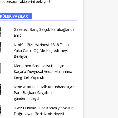
abzonspor rakiplerini bekliyor!
PÜLER YAZILAR
Gazeteci Barış Selçuk Karabağlar'da
anıldı
İzmir’in Gizli Hazinesi: 1318 Tarihli
Yaka Camii Çiğli’de Keşfedilmeyi
Bekliyor
Menemen Başsavcısı Hüseyin
Kaçar’a Duygusal Veda! Makamına
Sevgi Seli Yaşandı
İzmir Atatürk İl Halk Kütüphanesi,AK
Parti Başkanı Saygılı'nın
gündemindeydi
"Gez Dünyayı, Gör Konya'yı" Sözünü
Doğrulayan Gezi: İzmir Heyeti