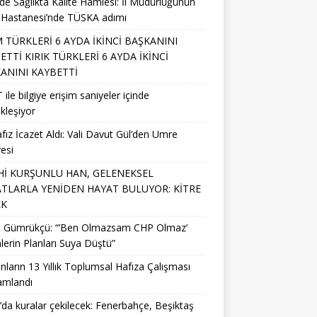
’de Sağlıkta Kalite Hamlesi: İl Müdürlüğünün
 Hastanesi’nde TÜSKA adımı
M TÜRKLERİ 6 AYDA İKİNCİ BAŞKANINI
ETTİ KIRIK TÜRKLERİ 6 AYDA İKİNCİ
ANINI KAYBETTİ
 ile bilgiye erişim saniyeler içinde
kleşiyor
fız İcazet Aldı: Vali Davut Gül’den Umre
esi
Hİ KURŞUNLU HAN, GELENEKSEL
TLARLA YENİDEN HAYAT BULUYOR: KİTRE
EK
li Gümrükçü: “’Ben Olmazsam CHP Olmaz’
lerin Planları Suya Düştü”
nların 13 Yıllık Toplumsal Hafıza Çalışması
mlandı
da kuralar çekilecek: Fenerbahçe, Beşiktaş