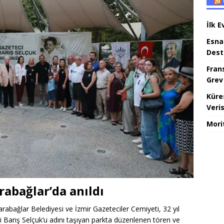
İlk E
Esna
Dest
Fran
Grev
Küre
Veris
Mori
rabağlar’da anıldı
rabağlar Belediyesi ve İzmir Gazeteciler Cemiyeti, 32 yıl
 Barış Selçuk’u adını taşıyan parkta düzenlenen tören ve