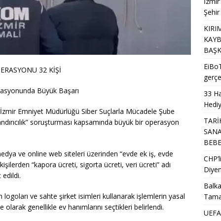
İzmir
Şehir
KIRI
KAYB
BAŞK
EiBoT
PERASYONU 32 KİŞİ
gerçe
Operasyonunda Büyük Başarı
33 Ha
Hediy
, İzmir Emniyet Müdürlüğü Siber Suçlarla Mücadele Şube
TARİ
landırıcılık” soruşturması kapsamında büyük bir operasyon
SANA
BEB
dya ve online web siteleri üzerinden “evde ek iş, evde
CHP’
kişilerden “kapora ücreti, sigorta ücreti, veri ücreti” adı
Diyen
 edildi.
Balka
logoları ve sahte şirket isimleri kullanarak işlemlerin yasal
Tama
 olarak genellikle ev hanımlarını seçtikleri belirlendi.
UEFA’