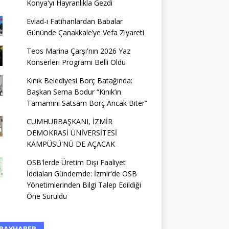
Konya'yı Hayranlıkla Gezdi
Evlad-ı Fatihanlardan Babalar
Gününde Çanakkale’ye Vefa Ziyareti
Teos Marina Çarşı'nın 2026 Yaz
Konserleri Programı Belli Oldu
Kınık Belediyesi Borç Batağında:
Başkan Sema Bodur “Kınık’ın
Tamamını Satsam Borç Ancak Biter”
CUMHURBAŞKANI, İZMİR
DEMOKRASİ ÜNİVERSİTESİ
KAMPÜSÜ'NÜ DE AÇACAK
OSB'lerde Üretim Dışı Faaliyet
İddiaları Gündemde: İzmir'de OSB
Yönetimlerinden Bilgi Talep Edildiği
Öne Sürüldü
RAYHABER