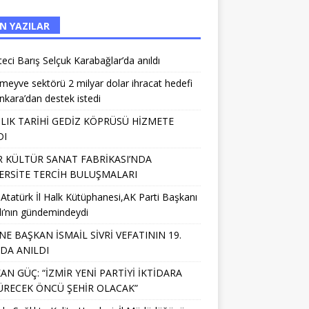
N YAZILAR
eci Barış Selçuk Karabağlar’da anıldı
meyve sektörü 2 milyar dolar ihracat hedefi
Ankara’dan destek istedi
IILIK TARİHİ GEDİZ KÖPRÜSÜ HİZMETE
DI
R KÜLTÜR SANAT FABRİKASI’NDA
ERSİTE TERCİH BULUŞMALARI
 Atatürk İl Halk Kütüphanesi,AK Parti Başkanı
lı’nın gündemindeydi
NE BAŞKAN İSMAİL SİVRİ VEFATININ 19.
NDA ANILDI
AN GÜÇ: “İZMİR YENİ PARTİYİ İKTİDARA
RECEK ÖNCÜ ŞEHİR OLACAK”