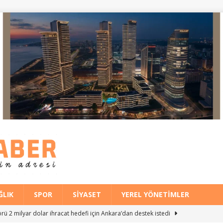
ĞLIK
SPOR
SIYASET
YEREL YÖNETIMLER
ü 2 milyar dolar ihracat hedefi için Ankara’dan destek istedi