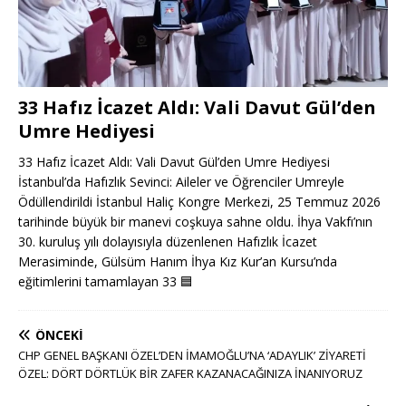
33 Hafız İcazet Aldı: Vali Davut Gül’den
Umre Hediyesi
33 Hafız İcazet Aldı: Vali Davut Gül’den Umre Hediyesi
İstanbul’da Hafızlık Sevinci: Aileler ve Öğrenciler Umreyle
Ödüllendirildi İstanbul Haliç Kongre Merkezi, 25 Temmuz 2026
tarihinde büyük bir manevi coşkuya sahne oldu. İhya Vakfı’nın
30. kuruluş yılı dolayısıyla düzenlenen Hafızlık İcazet
Merasiminde, Gülsüm Hanım İhya Kız Kur’an Kursu’nda
eğitimlerini tamamlayan 33
🟦
ÖNCEKI
CHP GENEL BAŞKANI ÖZEL’DEN İMAMOĞLU’NA ‘ADAYLIK’ ZİYARETİ
ÖZEL: DÖRT DÖRTLÜK BİR ZAFER KAZANACAĞINIZA İNANIYORUZ