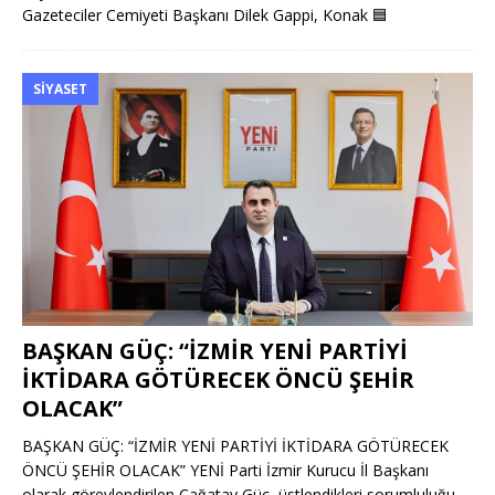
Gazeteciler Cemiyeti Başkanı Dilek Gappi, Konak
🟦
SIYASET
BAŞKAN GÜÇ: “İZMİR YENİ PARTİYİ
İKTİDARA GÖTÜRECEK ÖNCÜ ŞEHİR
OLACAK”
BAŞKAN GÜÇ: “İZMİR YENİ PARTİYİ İKTİDARA GÖTÜRECEK
ÖNCÜ ŞEHİR OLACAK” YENİ Parti İzmir Kurucu İl Başkanı
olarak görevlendirilen Çağatay Güç, üstlendikleri sorumluluğu