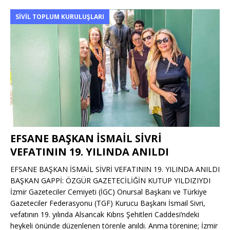
SIVIL TOPLUM KURULUŞLARI
EFSANE BAŞKAN İSMAİL SİVRİ
VEFATININ 19. YILINDA ANILDI
EFSANE BAŞKAN İSMAİL SİVRİ VEFATININ 19. YILINDA ANILDI
BAŞKAN GAPPİ: ÖZGÜR GAZETECİLİĞİN KUTUP YILDIZIYDI
İzmir Gazeteciler Cemiyeti (İGC) Onursal Başkanı ve Türkiye
Gazeteciler Federasyonu (TGF) Kurucu Başkanı İsmail Sivri,
vefatının 19. yılında Alsancak Kıbrıs Şehitleri Caddesi’ndeki
heykeli önünde düzenlenen törenle anıldı. Anma törenine; İzmir