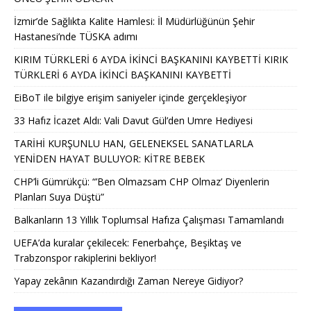
İzmir’de Sağlıkta Kalite Hamlesi: İl Müdürlüğünün Şehir
Hastanesi’nde TÜSKA adımı
KIRIM TÜRKLERİ 6 AYDA İKİNCİ BAŞKANINI KAYBETTİ KIRIK
TÜRKLERİ 6 AYDA İKİNCİ BAŞKANINI KAYBETTİ
EiBoT ile bilgiye erişim saniyeler içinde gerçekleşiyor
33 Hafız İcazet Aldı: Vali Davut Gül’den Umre Hediyesi
TARİHİ KURŞUNLU HAN, GELENEKSEL SANATLARLA
YENİDEN HAYAT BULUYOR: KİTRE BEBEK
CHP’li Gümrükçü: “’Ben Olmazsam CHP Olmaz’ Diyenlerin
Planları Suya Düştü”
Balkanların 13 Yıllık Toplumsal Hafıza Çalışması Tamamlandı
UEFA’da kuralar çekilecek: Fenerbahçe, Beşiktaş ve
Trabzonspor rakiplerini bekliyor!
Yapay zekânın Kazandırdığı Zaman Nereye Gidiyor?