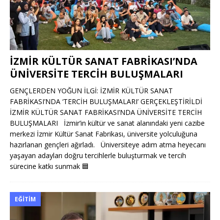
İZMİR KÜLTÜR SANAT FABRİKASI’NDA
ÜNİVERSİTE TERCİH BULUŞMALARI
GENÇLERDEN YOĞUN İLGİ: İZMİR KÜLTÜR SANAT
FABRİKASI’NDA ‘TERCİH BULUŞMALARI’ GERÇEKLEŞTİRİLDİ
İZMİR KÜLTÜR SANAT FABRİKASI’NDA ÜNİVERSİTE TERCİH
BULUŞMALARI İzmir’in kültür ve sanat alanındaki yeni cazibe
merkezi İzmir Kültür Sanat Fabrikası, üniversite yolculuğuna
hazırlanan gençleri ağırladı. Üniversiteye adım atma heyecanı
yaşayan adayları doğru tercihlerle buluşturmak ve tercih
sürecine katkı sunmak
🟦
EĞITIM