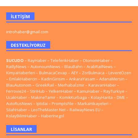
İLETIŞIM
introhaber@gmail.com
DESTEKLIYORUZ
SUCUDO
–
RayHaber
–
TeleferikHaber
–
OtonomHaber
–
RaillyNews
–
AutonoumNews
–
BlauBahn
–
ArabRailNews
–
KimyaHaberleri
–
BulmacaCevap
–
AEY
–
ZorBulmaca
–
LeventÖzen
–
EmlakHabercin
–
KadinGirisim
–
AnkaraYasam
–
AdanaMersin
–
BlauAutonom
–
GreekRail
–
Merhabaİzmir
–
KaravanHaber
–
Ferrovie24
–
StiriHub
–
YelkenHaber
–
KamuHaber
–
RayTurkiye
–
UcakHaber
–
MakineTamir
–
KomikKurbaga
–
KolayHarita
–
DME
–
AutoRusNews
–
Iptidai
–
PromptsFile
–
MarkaHikayeleri
–
SilahHaber
–
LeoTheMaster.Net
–
RailwayNews EU
–
KolayBilimHaber
–
HaberInegol
LISANLAR