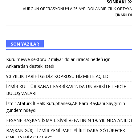
SONRAKI
VURGUN OPERASYONUYLA 25 AYRI DOLANDIRICILIK ORTAYA
ÇIKARILDI
SON YAZILAR
Kuru meyve sektörü 2 milyar dolar ihracat hedefi için
Ankara’dan destek istedi
90 YIILIK TARİHİ GEDİZ KÖPRÜSÜ HİZMETE AÇILDI
İZMİR KÜLTÜR SANAT FABRİKASI’NDA ÜNİVERSİTE TERCİH
BULUŞMALARI
İzmir Atatürk İl Halk Kütüphanesi,AK Parti Başkanı Saygılı’nın
gündemindeydi
EFSANE BAŞKAN İSMAİL SİVRİ VEFATININ 19. YILINDA ANILDI
BAŞKAN GÜÇ: “İZMİR YENİ PARTİYİ İKTİDARA GÖTÜRECEK
ÖNCÜ ŞEHİR OLACAK”