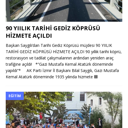
90 YIILIK TARİHİ GEDİZ KÖPRÜSÜ
HİZMETE AÇILDI
Başkan Saygılı’dan Tarihi Gediz Köprüsü müjdesi 90 YIILIK
TARİHİ GEDİZ KÖPRÜSÜ HİZMETE AÇILDI 90 yıllık tarihi köprü,
restorasyon ve tadilat çalışmalarının ardından yeniden araç
trafiğine açıldı! *”Gazi Mustafa Kemal Atatürk döneminde
yapıldı”* AK Parti İzmir İl Başkanı Bilal Saygılı, Gazi Mustafa
Kemal Atatürk döneminde 1935 yılında hizmete
🟦
EĞITIM