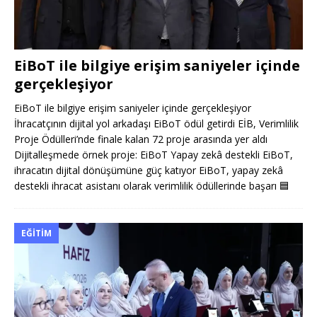
EiBoT ile bilgiye erişim saniyeler içinde
gerçekleşiyor
EiBoT ile bilgiye erişim saniyeler içinde gerçekleşiyor
İhracatçının dijital yol arkadaşı EiBoT ödül getirdi EİB, Verimlilik
Proje Ödülleri’nde finale kalan 72 proje arasında yer aldı
Dijitalleşmede örnek proje: EiBoT Yapay zekâ destekli EiBoT,
ihracatın dijital dönüşümüne güç katıyor EiBoT, yapay zekâ
destekli ihracat asistanı olarak verimlilik ödüllerinde başarı
🟦
EĞITIM