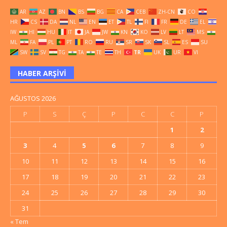
AR
AZ
BN
BS
BG
CA
CEB
ZH-CN
CO
HR
CS
DA
NL
EN
ET
TL
FI
FR
DE
EL
IW
HI
HU
IT
JA
JW
KN
KO
LV
LT
MS
ML
FA
PL
PT
RO
RU
SR
SK
SL
ES
SU
SW
SV
TG
TA
TE
TH
TR
UK
UR
VI
HABER ARŞIVI
AĞUSTOS 2026
P
S
Ç
P
C
C
P
1
2
3
4
5
6
7
8
9
10
11
12
13
14
15
16
17
18
19
20
21
22
23
24
25
26
27
28
29
30
31
« Tem