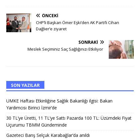
ÖNCEKI
CHP’li Başkan Ömer Eşki’den AK Parti’li Cihan
Dağlıer’e ziyaret
SONRAKI
Meslek Seçiminiz Saç Sağlığınızı Etkiliyor
SON YAZILAR
UMKE Haftası Etkinliğine Sağlık Bakanlığı ilgisi: Bakan
Yardımcısı Birinci İzmir’de
30 TL’ye Üretti, 11 TL’ye Sattı Pazarda 100 TL: Üzümdeki Fiyat
Uçurumu TBMM Gündeminde
Gazeteci Barış Selçuk Karabağlar’da anıldı