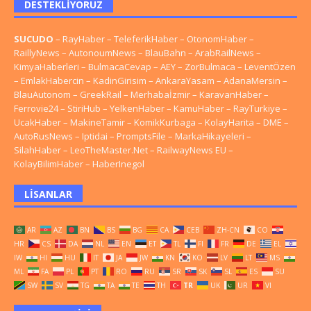
DESTEKLIYORUZ
SUCUDO
–
RayHaber
–
TeleferikHaber
–
OtonomHaber
–
RaillyNews
–
AutonoumNews
–
BlauBahn
–
ArabRailNews
–
KimyaHaberleri
–
BulmacaCevap
–
AEY
–
ZorBulmaca
–
LeventÖzen
–
EmlakHabercin
–
KadinGirisim
–
AnkaraYasam
–
AdanaMersin
–
BlauAutonom
–
GreekRail
–
Merhabaİzmir
–
KaravanHaber
–
Ferrovie24
–
StiriHub
–
YelkenHaber
–
KamuHaber
–
RayTurkiye
–
UcakHaber
–
MakineTamir
–
KomikKurbaga
–
KolayHarita
–
DME
–
AutoRusNews
–
Iptidai
–
PromptsFile
–
MarkaHikayeleri
–
SilahHaber
–
LeoTheMaster.Net
–
RailwayNews EU
–
KolayBilimHaber
–
HaberInegol
LISANLAR
AR
AZ
BN
BS
BG
CA
CEB
ZH-CN
CO
HR
CS
DA
NL
EN
ET
TL
FI
FR
DE
EL
IW
HI
HU
IT
JA
JW
KN
KO
LV
LT
MS
ML
FA
PL
PT
RO
RU
SR
SK
SL
ES
SU
SW
SV
TG
TA
TE
TH
TR
UK
UR
VI