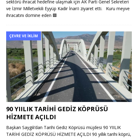
sektörü ihracat hedefine ulaşmak için AK Parti Genel Sekreteri
ve İzmir Milletvekili Eyyüp Kadir İnan’ı ziyaret etti. Kuru meyve
ihracatını domine eden
🟦
ÇEVRE VE İKLIM
90 YIILIK TARİHİ GEDİZ KÖPRÜSÜ
HİZMETE AÇILDI
Başkan Saygılı’dan Tarihi Gediz Köprüsü müjdesi 90 YIILIK
TARİHİ GEDİZ KÖPRÜSÜ HİZMETE AÇILDI 90 yıllık tarihi köprü,