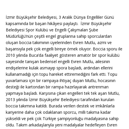
İzmir Büyükşehir Belediyesi, 3 Aralık Dünya Engelliler Günü
kapsamında bir başarı hikâyesi paylaştı. İzmir Büyükşehir
Belediyesi Spor Kulübü ve Engelli Çalışmaları Şube
Müdürlüğü’nün çeşitli engel gruplarına sahip sporculardan
oluşan boccia takımının üyelerinden Evren Mutlu, azmi ve
başarısıyla pek çok engelli bireye örnek oluyor. Boccia sporu ile
2010 yılında Buca’da faaliyet gösteren amatör bir spor kulübü
sayesinde tanışan bedensel engelli Evren Mutlu, ailesinin
endişelerine kulak asmayıp spora başladı, ardından ellerini
kullanamadığı için topu hareket ettiremediğini fark etti. Topu
yuvarlaması için bir rampaya ihtiyaç duyan Mutlu, hocasının
desteği ile kartondan bir rampa hazırlayarak antrenman
yapmaya başladı. Karşısına çıkan engelleri tek tek aşan Mutlu,
2013 yılında İzmir Büyükşehir Belediyesi tarafından kurulan
boccia takımına katıldı. Burada verilen destek ve imkânlarla
kariyerine daha çok odaklanan sporcu, milli takıma kadar
yükseldi ve pek çok Türkiye şampiyonluğu madalyasına sahip
oldu. Takım arkadaşlarıyla yeni madalyalar hedefleyen Evren