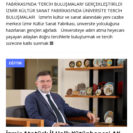
FABRİKASI’NDA ‘TERCİH BULUŞMALARI’ GERÇEKLEŞTİRİLDİ
İZMİR KÜLTÜR SANAT FABRİKASI’NDA ÜNİVERSİTE TERCİH
BULUŞMALARI İzmir’in kültür ve sanat alanındaki yeni cazibe
merkezi İzmir Kültür Sanat Fabrikası, üniversite yolculuğuna
hazırlanan gençleri ağırladı. Üniversiteye adım atma heyecanı
yaşayan adayları doğru tercihlerle buluşturmak ve tercih
sürecine katkı sunmak
🟦
EĞITIM