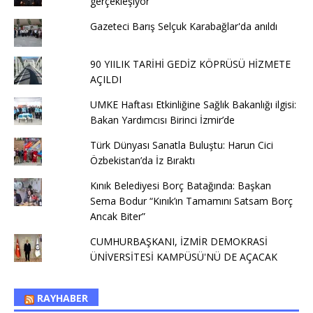
gerçekleşiyor
Gazeteci Barış Selçuk Karabağlar'da anıldı
90 YIILIK TARİHİ GEDİZ KÖPRÜSÜ HİZMETE
AÇILDI
UMKE Haftası Etkinliğine Sağlık Bakanlığı ilgisi:
Bakan Yardımcısı Birinci İzmir’de
Türk Dünyası Sanatla Buluştu: Harun Cici
Özbekistan’da İz Bıraktı
Kınık Belediyesi Borç Batağında: Başkan
Sema Bodur “Kınık’ın Tamamını Satsam Borç
Ancak Biter”
CUMHURBAŞKANI, İZMİR DEMOKRASİ
ÜNİVERSİTESİ KAMPÜSÜ'NÜ DE AÇACAK
RAYHABER