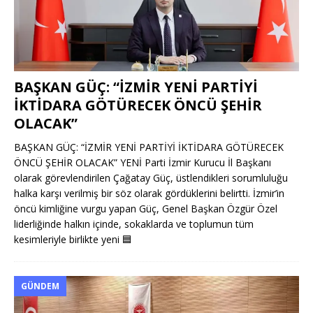
BAŞKAN GÜÇ: “İZMİR YENİ PARTİYİ
İKTİDARA GÖTÜRECEK ÖNCÜ ŞEHİR
OLACAK”
BAŞKAN GÜÇ: “İZMİR YENİ PARTİYİ İKTİDARA GÖTÜRECEK
ÖNCÜ ŞEHİR OLACAK” YENİ Parti İzmir Kurucu İl Başkanı
olarak görevlendirilen Çağatay Güç, üstlendikleri sorumluluğu
halka karşı verilmiş bir söz olarak gördüklerini belirtti. İzmir’in
öncü kimliğine vurgu yapan Güç, Genel Başkan Özgür Özel
liderliğinde halkın içinde, sokaklarda ve toplumun tüm
kesimleriyle birlikte yeni
🟦
GÜNDEM