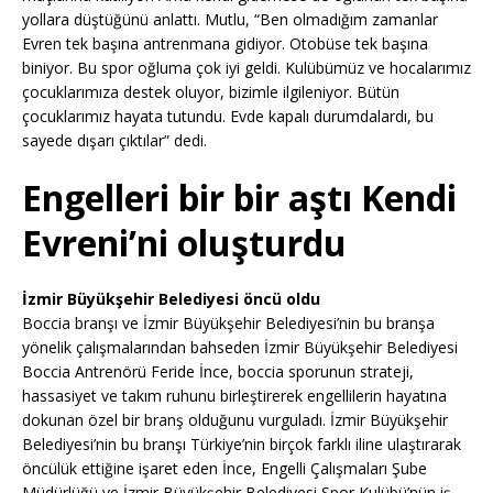
yollara düştüğünü anlattı. Mutlu, “Ben olmadığım zamanlar
Evren tek başına antrenmana gidiyor. Otobüse tek başına
biniyor. Bu spor oğluma çok iyi geldi. Kulübümüz ve hocalarımız
çocuklarımıza destek oluyor, bizimle ilgileniyor. Bütün
çocuklarımız hayata tutundu. Evde kapalı durumdalardı, bu
sayede dışarı çıktılar” dedi.
Engelleri bir bir aştı Kendi
Evreni’ni oluşturdu
İzmir Büyükşehir Belediyesi öncü oldu
Boccia branşı ve İzmir Büyükşehir Belediyesi’nin bu branşa
yönelik çalışmalarından bahseden İzmir Büyükşehir Belediyesi
Boccia Antrenörü Feride İnce, boccia sporunun strateji,
hassasiyet ve takım ruhunu birleştirerek engellilerin hayatına
dokunan özel bir branş olduğunu vurguladı. İzmir Büyükşehir
Belediyesi’nin bu branşı Türkiye’nin birçok farklı iline ulaştırarak
öncülük ettiğine işaret eden İnce, Engelli Çalışmaları Şube
Müdürlüğü ve İzmir Büyükşehir Belediyesi Spor Kulübü’nün iş