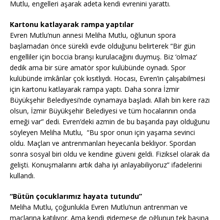
Mutlu, engelleri aşarak adeta kendi evrenini yarattı.
Kartonu katlayarak rampa yaptılar
Evren Mutlu’nun annesi Meliha Mutlu, oğlunun spora
başlamadan önce sürekli evde olduğunu belirterek “Bir gün
engelliler için boccia branşı kurulacağını duymuş. Biz ‘olmaz’
dedik ama bir süre amatör spor kulübünde oynadı. Spor
kulübünde imkânlar çok kısıtlıydı. Hocası, Evren’in çalışabilmesi
için kartonu katlayarak rampa yaptı. Daha sonra İzmir
Büyükşehir Belediyesi’nde oynamaya başladı. Allah bin kere razı
olsun, İzmir Büyükşehir Belediyesi ve tüm hocalarının onda
emeği var” dedi. Evren’deki azmin de bu başarıda payı olduğunu
söyleyen Meliha Mutlu, “Bu spor onun için yaşama sevinci
oldu. Maçları ve antrenmanları heyecanla bekliyor. Spordan
sonra sosyal biri oldu ve kendine güveni geldi. Fiziksel olarak da
gelişti. Konuşmalarını artık daha iyi anlayabiliyoruz” ifadelerini
kullandı.
“Bütün çocuklarımız hayata tutundu”
Meliha Mutlu, çoğunlukla Evren Mutlu’nun antrenman ve
maçlarına katılıyor. Ama kendi gidemese de oğlunun tek başına