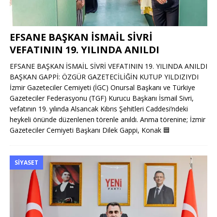
EFSANE BAŞKAN İSMAİL SİVRİ
VEFATININ 19. YILINDA ANILDI
EFSANE BAŞKAN İSMAİL SİVRİ VEFATININ 19. YILINDA ANILDI
BAŞKAN GAPPİ: ÖZGÜR GAZETECİLİĞİN KUTUP YILDIZIYDI
İzmir Gazeteciler Cemiyeti (İGC) Onursal Başkanı ve Türkiye
Gazeteciler Federasyonu (TGF) Kurucu Başkanı İsmail Sivri,
vefatının 19. yılında Alsancak Kıbrıs Şehitleri Caddesi’ndeki
heykeli önünde düzenlenen törenle anıldı. Anma törenine; İzmir
Gazeteciler Cemiyeti Başkanı Dilek Gappi, Konak
🟦
SIYASET