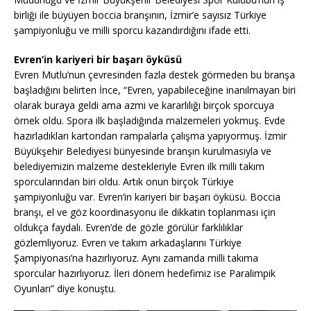
birliği ile büyüyen boccia branşının, İzmir’e sayısız Türkiye
şampiyonluğu ve milli sporcu kazandırdığını ifade etti.
Evren’in kariyeri bir başarı öyküsü
Evren Mutlu’nun çevresinden fazla destek görmeden bu branşa
başladığını belirten İnce, “Evren, yapabileceğine inanılmayan biri
olarak buraya geldi ama azmi ve kararlılığı birçok sporcuya
örnek oldu. Spora ilk başladığında malzemeleri yokmuş. Evde
hazırladıkları kartondan rampalarla çalışma yapıyormuş. İzmir
Büyükşehir Belediyesi bünyesinde branşın kurulmasıyla ve
belediyemizin malzeme destekleriyle Evren ilk milli takım
sporcularından biri oldu. Artık onun birçok Türkiye
şampiyonluğu var. Evren’in kariyeri bir başarı öyküsü. Boccia
branşı, el ve göz koordinasyonu ile dikkatin toplanması için
oldukça faydalı. Evren’de de gözle görülür farklılıklar
gözlemliyoruz. Evren ve takım arkadaşlarını Türkiye
Şampiyonası’na hazırlıyoruz. Aynı zamanda milli takıma
sporcular hazırlıyoruz. İleri dönem hedefimiz ise Paralimpik
Oyunları” diye konuştu.