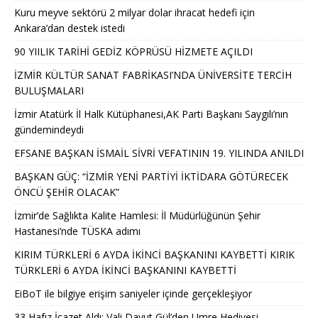
Kuru meyve sektörü 2 milyar dolar ihracat hedefi için
Ankara’dan destek istedi
90 YIILIK TARİHİ GEDİZ KÖPRÜSÜ HİZMETE AÇILDI
İZMİR KÜLTÜR SANAT FABRİKASI’NDA ÜNİVERSİTE TERCİH
BULUŞMALARI
İzmir Atatürk İl Halk Kütüphanesi,AK Parti Başkanı Saygılı’nın
gündemindeydi
EFSANE BAŞKAN İSMAİL SİVRİ VEFATININ 19. YILINDA ANILDI
BAŞKAN GÜÇ: “İZMİR YENİ PARTİYİ İKTİDARA GÖTÜRECEK
ÖNCÜ ŞEHİR OLACAK”
İzmir’de Sağlıkta Kalite Hamlesi: İl Müdürlüğünün Şehir
Hastanesi’nde TÜSKA adımı
KIRIM TÜRKLERİ 6 AYDA İKİNCİ BAŞKANINI KAYBETTİ KIRIK
TÜRKLERİ 6 AYDA İKİNCİ BAŞKANINI KAYBETTİ
EiBoT ile bilgiye erişim saniyeler içinde gerçekleşiyor
33 Hafız İcazet Aldı: Vali Davut Gül’den Umre Hediyesi