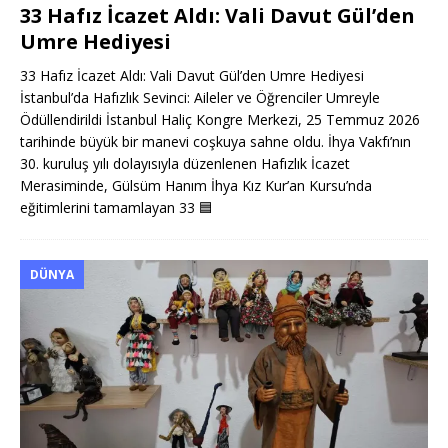
33 Hafız İcazet Aldı: Vali Davut Gül’den
Umre Hediyesi
33 Hafız İcazet Aldı: Vali Davut Gül’den Umre Hediyesi
İstanbul’da Hafızlık Sevinci: Aileler ve Öğrenciler Umreyle
Ödüllendirildi İstanbul Haliç Kongre Merkezi, 25 Temmuz 2026
tarihinde büyük bir manevi coşkuya sahne oldu. İhya Vakfı’nın
30. kuruluş yılı dolayısıyla düzenlenen Hafızlık İcazet
Merasiminde, Gülsüm Hanım İhya Kız Kur’an Kursu’nda
eğitimlerini tamamlayan 33
🟦
DÜNYA