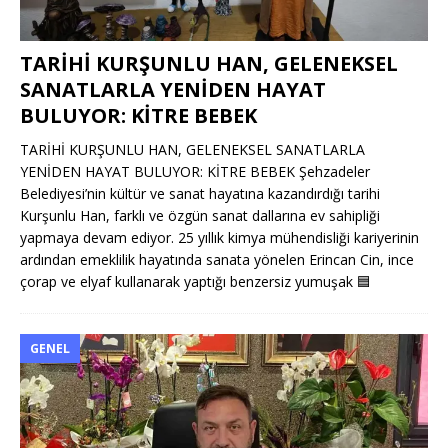
TARİHİ KURŞUNLU HAN, GELENEKSEL
SANATLARLA YENİDEN HAYAT
BULUYOR: KİTRE BEBEK
TARİHİ KURŞUNLU HAN, GELENEKSEL SANATLARLA
YENİDEN HAYAT BULUYOR: KİTRE BEBEK Şehzadeler
Belediyesi’nin kültür ve sanat hayatına kazandırdığı tarihi
Kurşunlu Han, farklı ve özgün sanat dallarına ev sahipliği
yapmaya devam ediyor. 25 yıllık kimya mühendisliği kariyerinin
ardından emeklilik hayatında sanata yönelen Erincan Cin, ince
çorap ve elyaf kullanarak yaptığı benzersiz yumuşak
🟦
GENEL