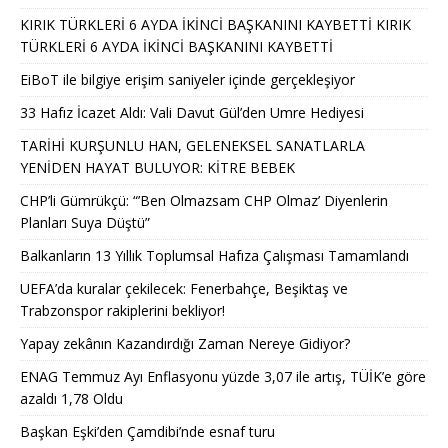
KIRIK TÜRKLERİ 6 AYDA İKİNCİ BAŞKANINI KAYBETTİ KIRIK
TÜRKLERİ 6 AYDA İKİNCİ BAŞKANINI KAYBETTİ
EiBoT ile bilgiye erişim saniyeler içinde gerçekleşiyor
33 Hafız İcazet Aldı: Vali Davut Gül’den Umre Hediyesi
TARİHİ KURŞUNLU HAN, GELENEKSEL SANATLARLA
YENİDEN HAYAT BULUYOR: KİTRE BEBEK
CHP’li Gümrükçü: “’Ben Olmazsam CHP Olmaz’ Diyenlerin
Planları Suya Düştü”
Balkanların 13 Yıllık Toplumsal Hafıza Çalışması Tamamlandı
UEFA’da kuralar çekilecek: Fenerbahçe, Beşiktaş ve
Trabzonspor rakiplerini bekliyor!
Yapay zekânın Kazandırdığı Zaman Nereye Gidiyor?
ENAG Temmuz Ayı Enflasyonu yüzde 3,07 ile artış, TÜİK’e göre
azaldı 1,78 Oldu
Başkan Eşki’den Çamdibi’nde esnaf turu