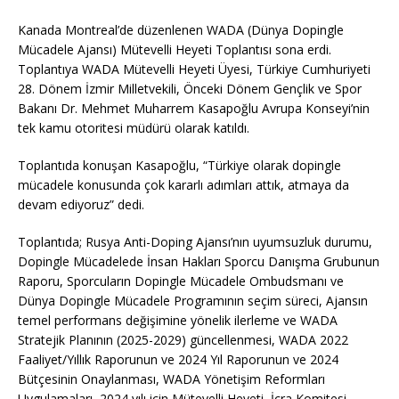
Kanada Montreal’de düzenlenen WADA (Dünya Dopingle
Mücadele Ajansı) Mütevelli Heyeti Toplantısı sona erdi.
Toplantıya WADA Mütevelli Heyeti Üyesi, Türkiye Cumhuriyeti
28. Dönem İzmir Milletvekili, Önceki Dönem Gençlik ve Spor
Bakanı Dr. Mehmet Muharrem Kasapoğlu Avrupa Konseyi’nin
tek kamu otoritesi müdürü olarak katıldı.
Toplantıda konuşan Kasapoğlu, “Türkiye olarak dopingle
mücadele konusunda çok kararlı adımları attık, atmaya da
devam ediyoruz” dedi.
Toplantıda; Rusya Anti-Doping Ajansı’nın uyumsuzluk durumu,
Dopingle Mücadelede İnsan Hakları Sporcu Danışma Grubunun
Raporu, Sporcuların Dopingle Mücadele Ombudsmanı ve
Dünya Dopingle Mücadele Programının seçim süreci, Ajansın
temel performans değişimine yönelik ilerleme ve WADA
Stratejik Planının (2025-2029) güncellenmesi, WADA 2022
Faaliyet/Yıllık Raporunun ve 2024 Yıl Raporunun ve 2024
Bütçesinin Onaylanması, WADA Yönetişim Reformları
Uygulamaları, 2024 yılı için Mütevelli Heyeti, İcra Komitesi