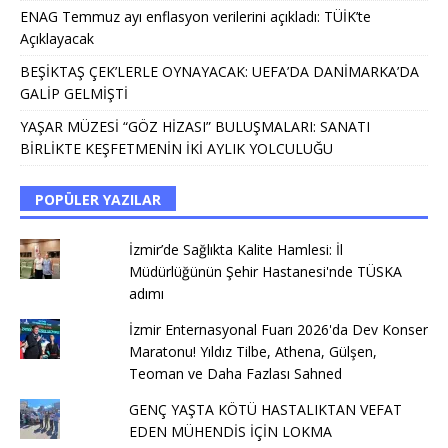
ENAG Temmuz ayı enflasyon verilerini açıkladı: TÜİK’te
Açıklayacak
BEŞİKTAŞ ÇEK’LERLE OYNAYACAK: UEFA’DA DANİMARKA’DA
GALİP GELMİŞTİ
YAŞAR MÜZESİ “GÖZ HİZASI” BULUŞMALARI: SANATI
BİRLİKTE KEŞFETMENİN İKİ AYLIK YOLCULUĞU
POPÜLER YAZILAR
İzmir’de Sağlıkta Kalite Hamlesi: İl
Müdürlüğünün Şehir Hastanesi'nde TÜSKA
adımı
İzmir Enternasyonal Fuarı 2026'da Dev Konser
Maratonu! Yıldız Tilbe, Athena, Gülşen,
Teoman ve Daha Fazlası Sahned
GENÇ YAŞTA KÖTÜ HASTALIKTAN VEFAT
EDEN MÜHENDİS İÇİN LOKMA