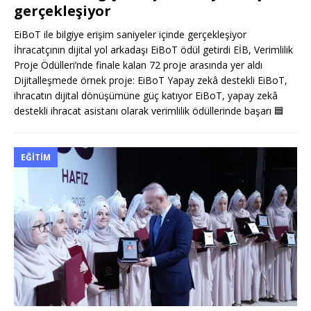
gerçekleşiyor
EiBoT ile bilgiye erişim saniyeler içinde gerçekleşiyor
İhracatçının dijital yol arkadaşı EiBoT ödül getirdi EİB, Verimlilik
Proje Ödülleri’nde finale kalan 72 proje arasında yer aldı
Dijitalleşmede örnek proje: EiBoT Yapay zekâ destekli EiBoT,
ihracatın dijital dönüşümüne güç katıyor EiBoT, yapay zekâ
destekli ihracat asistanı olarak verimlilik ödüllerinde başarı
🟦
EĞITIM