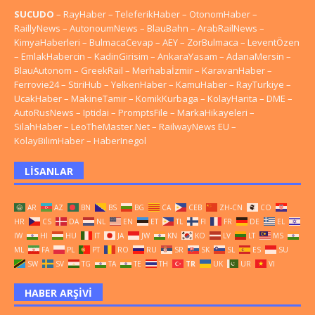
SUCUDO
–
RayHaber
–
TeleferikHaber
–
OtonomHaber
–
RaillyNews
–
AutonoumNews
–
BlauBahn
–
ArabRailNews
–
KimyaHaberleri
–
BulmacaCevap
–
AEY
–
ZorBulmaca
–
LeventÖzen
–
EmlakHabercin
–
KadinGirisim
–
AnkaraYasam
–
AdanaMersin
–
BlauAutonom
–
GreekRail
–
Merhabaİzmir
–
KaravanHaber
–
Ferrovie24
–
StiriHub
–
YelkenHaber
–
KamuHaber
–
RayTurkiye
–
UcakHaber
–
MakineTamir
–
KomikKurbaga
–
KolayHarita
–
DME
–
AutoRusNews
–
Iptidai
–
PromptsFile
–
MarkaHikayeleri
–
SilahHaber
–
LeoTheMaster.Net
–
RailwayNews EU
–
KolayBilimHaber
–
HaberInegol
LISANLAR
AR
AZ
BN
BS
BG
CA
CEB
ZH-CN
CO
HR
CS
DA
NL
EN
ET
TL
FI
FR
DE
EL
IW
HI
HU
IT
JA
JW
KN
KO
LV
LT
MS
ML
FA
PL
PT
RO
RU
SR
SK
SL
ES
SU
SW
SV
TG
TA
TE
TH
TR
UK
UR
VI
HABER ARŞIVI