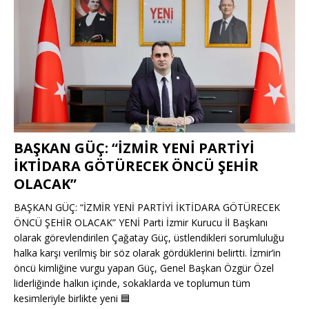
BAŞKAN GÜÇ: “İZMİR YENİ PARTİYİ
İKTİDARA GÖTÜRECEK ÖNCÜ ŞEHİR
OLACAK”
BAŞKAN GÜÇ: “İZMİR YENİ PARTİYİ İKTİDARA GÖTÜRECEK
ÖNCÜ ŞEHİR OLACAK” YENİ Parti İzmir Kurucu İl Başkanı
olarak görevlendirilen Çağatay Güç, üstlendikleri sorumluluğu
halka karşı verilmiş bir söz olarak gördüklerini belirtti. İzmir’in
öncü kimliğine vurgu yapan Güç, Genel Başkan Özgür Özel
liderliğinde halkın içinde, sokaklarda ve toplumun tüm
kesimleriyle birlikte yeni
🟦