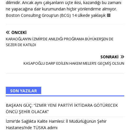
dilimidir. Ancak aynı çalışanların üçte ikisi, kazandığı bu zamanı
ne yapacağına dair kurumundan hiçbir yönlendirme almıyor.
Boston Consulting Group’un (BCG) 14 ülkede yaklaşık
🟦
ÖNCEKI
KARAOĞLAN’IN İZMİR’DE ANILDIĞI PROĞRAMA BÜYÜKERŞEN DE
SEZER DE KATILDI
SONRAKI
KASAPOĞLU DARP EDİLEN HAKEM MELER’E GEÇMİŞ OLSUN
SON YAZILAR
BAŞKAN GÜÇ: “İZMİR YENİ PARTİYİ İKTİDARA GÖTÜRECEK
ÖNCÜ ŞEHİR OLACAK”
İzmir’de Sağlıkta Kalite Hamlesi: İl Müdürlüğünün Şehir
Hastanesi’nde TÜSKA adımı