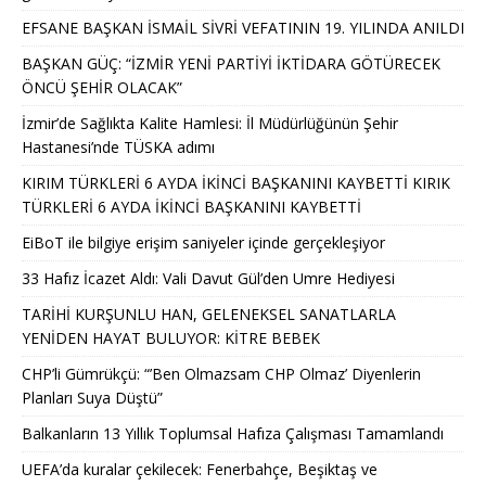
EFSANE BAŞKAN İSMAİL SİVRİ VEFATININ 19. YILINDA ANILDI
BAŞKAN GÜÇ: “İZMİR YENİ PARTİYİ İKTİDARA GÖTÜRECEK
ÖNCÜ ŞEHİR OLACAK”
İzmir’de Sağlıkta Kalite Hamlesi: İl Müdürlüğünün Şehir
Hastanesi’nde TÜSKA adımı
KIRIM TÜRKLERİ 6 AYDA İKİNCİ BAŞKANINI KAYBETTİ KIRIK
TÜRKLERİ 6 AYDA İKİNCİ BAŞKANINI KAYBETTİ
EiBoT ile bilgiye erişim saniyeler içinde gerçekleşiyor
33 Hafız İcazet Aldı: Vali Davut Gül’den Umre Hediyesi
TARİHİ KURŞUNLU HAN, GELENEKSEL SANATLARLA
YENİDEN HAYAT BULUYOR: KİTRE BEBEK
CHP’li Gümrükçü: “’Ben Olmazsam CHP Olmaz’ Diyenlerin
Planları Suya Düştü”
Balkanların 13 Yıllık Toplumsal Hafıza Çalışması Tamamlandı
UEFA’da kuralar çekilecek: Fenerbahçe, Beşiktaş ve