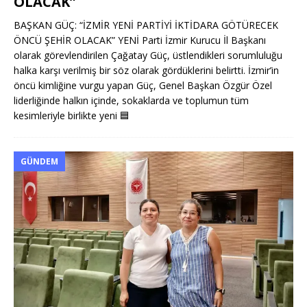
OLACAK”
BAŞKAN GÜÇ: “İZMİR YENİ PARTİYİ İKTİDARA GÖTÜRECEK
ÖNCÜ ŞEHİR OLACAK” YENİ Parti İzmir Kurucu İl Başkanı
olarak görevlendirilen Çağatay Güç, üstlendikleri sorumluluğu
halka karşı verilmiş bir söz olarak gördüklerini belirtti. İzmir’in
öncü kimliğine vurgu yapan Güç, Genel Başkan Özgür Özel
liderliğinde halkın içinde, sokaklarda ve toplumun tüm
kesimleriyle birlikte yeni
🟦
GÜNDEM