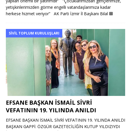
yapılan önemli bir yatırımdır” “Çocuklarımızdan gençlerimize,
yetişkinlerimizden görme engelli vatandaşlarımıza kadar
herkese hizmet veriyor” AK Parti İzmir İl Başkanı Bilal
🟦
SIVIL TOPLUM KURULUŞLARI
EFSANE BAŞKAN İSMAİL SİVRİ
VEFATININ 19. YILINDA ANILDI
EFSANE BAŞKAN İSMAİL SİVRİ VEFATININ 19. YILINDA ANILDI
BAŞKAN GAPPİ: ÖZGÜR GAZETECİLİĞİN KUTUP YILDIZIYDI