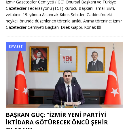
İzmir Gazeteciler Cemiyeti (İGC) Onursal Başkanı ve Türkiye
Gazeteciler Federasyonu (TGF) Kurucu Başkanı İsmail Sivri,
vefatının 19. yılında Alsancak Kıbrıs Şehitleri Caddesi’ndeki
heykeli önünde düzenlenen törenle anıldı. Anma törenine; İzmir
Gazeteciler Cemiyeti Başkanı Dilek Gappi, Konak
🟦
SIYASET
BAŞKAN GÜÇ: “İZMİR YENİ PARTİYİ
İKTİDARA GÖTÜRECEK ÖNCÜ ŞEHİR