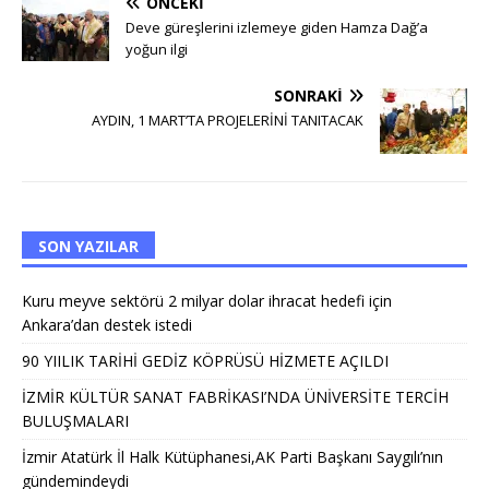
ÖNCEKI
Deve güreşlerini izlemeye giden Hamza Dağ’a
yoğun ilgi
SONRAKI
AYDIN, 1 MART’TA PROJELERİNİ TANITACAK
SON YAZILAR
Kuru meyve sektörü 2 milyar dolar ihracat hedefi için
Ankara’dan destek istedi
90 YIILIK TARİHİ GEDİZ KÖPRÜSÜ HİZMETE AÇILDI
İZMİR KÜLTÜR SANAT FABRİKASI’NDA ÜNİVERSİTE TERCİH
BULUŞMALARI
İzmir Atatürk İl Halk Kütüphanesi,AK Parti Başkanı Saygılı’nın
gündemindeydi