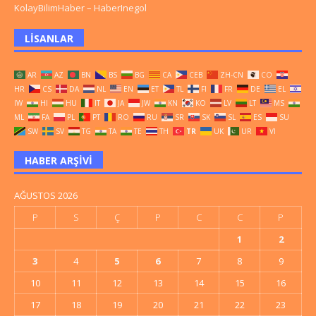
KolayBilimHaber
–
HaberInegol
LISANLAR
AR
AZ
BN
BS
BG
CA
CEB
ZH-CN
CO
HR
CS
DA
NL
EN
ET
TL
FI
FR
DE
EL
IW
HI
HU
IT
JA
JW
KN
KO
LV
LT
MS
ML
FA
PL
PT
RO
RU
SR
SK
SL
ES
SU
SW
SV
TG
TA
TE
TH
TR
UK
UR
VI
HABER ARŞIVI
AĞUSTOS 2026
P
S
Ç
P
C
C
P
1
2
3
4
5
6
7
8
9
10
11
12
13
14
15
16
17
18
19
20
21
22
23