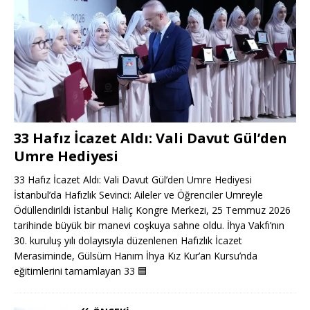
33 Hafız İcazet Aldı: Vali Davut Gül’den
Umre Hediyesi
33 Hafız İcazet Aldı: Vali Davut Gül’den Umre Hediyesi
İstanbul’da Hafızlık Sevinci: Aileler ve Öğrenciler Umreyle
Ödüllendirildi İstanbul Haliç Kongre Merkezi, 25 Temmuz 2026
tarihinde büyük bir manevi coşkuya sahne oldu. İhya Vakfı’nın
30. kuruluş yılı dolayısıyla düzenlenen Hafızlık İcazet
Merasiminde, Gülsüm Hanım İhya Kız Kur’an Kursu’nda
eğitimlerini tamamlayan 33
🟦