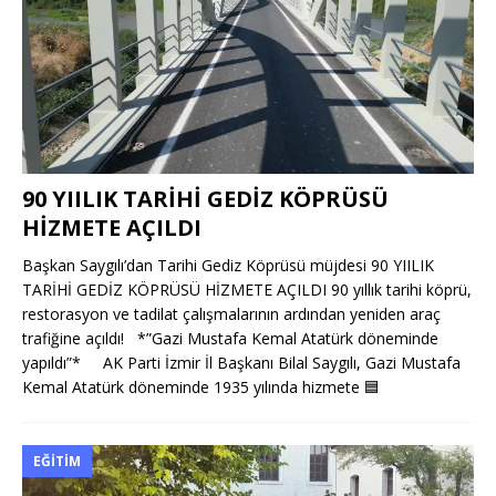
90 YIILIK TARİHİ GEDİZ KÖPRÜSÜ
HİZMETE AÇILDI
Başkan Saygılı’dan Tarihi Gediz Köprüsü müjdesi 90 YIILIK
TARİHİ GEDİZ KÖPRÜSÜ HİZMETE AÇILDI 90 yıllık tarihi köprü,
restorasyon ve tadilat çalışmalarının ardından yeniden araç
trafiğine açıldı! *”Gazi Mustafa Kemal Atatürk döneminde
yapıldı”* AK Parti İzmir İl Başkanı Bilal Saygılı, Gazi Mustafa
Kemal Atatürk döneminde 1935 yılında hizmete
🟦
EĞITIM