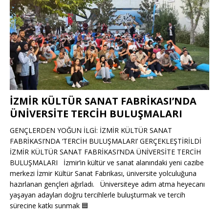
İZMİR KÜLTÜR SANAT FABRİKASI’NDA
ÜNİVERSİTE TERCİH BULUŞMALARI
GENÇLERDEN YOĞUN İLGİ: İZMİR KÜLTÜR SANAT
FABRİKASI’NDA ‘TERCİH BULUŞMALARI’ GERÇEKLEŞTİRİLDİ
İZMİR KÜLTÜR SANAT FABRİKASI’NDA ÜNİVERSİTE TERCİH
BULUŞMALARI İzmir’in kültür ve sanat alanındaki yeni cazibe
merkezi İzmir Kültür Sanat Fabrikası, üniversite yolculuğuna
hazırlanan gençleri ağırladı. Üniversiteye adım atma heyecanı
yaşayan adayları doğru tercihlerle buluşturmak ve tercih
sürecine katkı sunmak
🟦