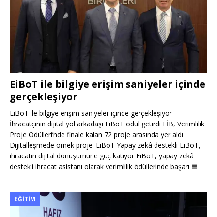
EiBoT ile bilgiye erişim saniyeler içinde
gerçekleşiyor
EiBoT ile bilgiye erişim saniyeler içinde gerçekleşiyor
İhracatçının dijital yol arkadaşı EiBoT ödül getirdi EİB, Verimlilik
Proje Ödülleri’nde finale kalan 72 proje arasında yer aldı
Dijitalleşmede örnek proje: EiBoT Yapay zekâ destekli EiBoT,
ihracatın dijital dönüşümüne güç katıyor EiBoT, yapay zekâ
destekli ihracat asistanı olarak verimlilik ödüllerinde başarı
🟦
EĞITIM