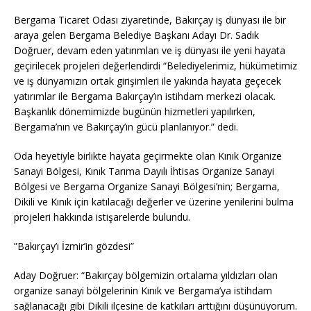
Bergama Ticaret Odası ziyaretinde, Bakırçay iş dünyası ile bir
araya gelen Bergama Belediye Başkanı Adayı Dr. Sadık
Doğruer, devam eden yatırımları ve iş dünyası ile yeni hayata
geçirilecek projeleri değerlendirdi “Belediyelerimiz, hükümetimiz
ve iş dünyamızın ortak girişimleri ile yakında hayata geçecek
yatırımlar ile Bergama Bakırçay’ın istihdam merkezi olacak.
Başkanlık dönemimizde bugünün hizmetleri yapılırken,
Bergama’nın ve Bakırçay’ın gücü planlanıyor.” dedi.
Oda heyetiyle birlikte hayata geçirmekte olan Kınık Organize
Sanayi Bölgesi, Kınık Tarıma Dayılı İhtisas Organize Sanayi
Bölgesi ve Bergama Organize Sanayi Bölgesi’nin; Bergama,
Dikili ve Kınık için katılacağı değerler ve üzerine yenilerini bulma
projeleri hakkında istişarelerde bulundu.
”Bakırçay’ı İzmir’in gözdesi”
Aday Doğruer: “Bakırçay bölgemizin ortalama yıldızları olan
organize sanayi bölgelerinin Kınık ve Bergama’ya istihdam
sağlanacağı gibi Dikili ilçesine de katkıları arttığını düşünüyorum.