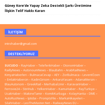
Güney Kore’de Yapay Zeka Destekli Şarkı Üretimine
İlişkin Telif Hakkı Kararı
İLETIŞIM
introhaber@gmail.com
DESTEKLIYORUZ
SUCUDO
–
RayHaber
–
TeleferikHaber
–
OtonomHaber
–
RaillyNews
–
AutonoumNews
–
BlauBahn
–
ArabRailNews
–
KimyaHaberleri
–
BulmacaCevap
–
AEY
–
ZorBulmaca
–
LeventÖzen
–
EmlakHabercin
–
KadinGirisim
–
AnkaraYasam
–
AdanaMersin
–
BlauAutonom
–
GreekRail
–
Merhabaİzmir
–
KaravanHaber
–
Ferrovie24
–
StiriHub
–
YelkenHaber
–
KamuHaber
–
RayTurkiye
–
UcakHaber
–
MakineTamir
–
KomikKurbaga
–
KolayHarita
–
DME
–
AutoRusNews
–
Iptidai
–
PromptsFile
–
MarkaHikayeleri
–
SilahHaber
–
LeoTheMaster.Net
–
RailwayNews EU
–