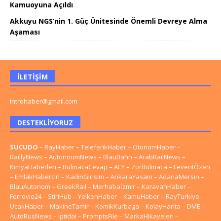
Kamuoyuna Açıldı
Akkuyu NGS’nin 1. Güç Ünitesinde Önemli Devreye Alma
Aşaması
İLETIŞIM
introhaber@gmail.com
DESTEKLIYORUZ
SUCUDO
–
RayHaber
–
TeleferikHaber
–
OtonomHaber
–
RaillyNews
–
AutonoumNews
–
BlauBahn
–
ArabRailNews
–
KimyaHaberleri
–
BulmacaCevap
–
AEY
–
ZorBulmaca
–
LeventÖzen
–
EmlakHabercin
–
KadinGirisim
–
AnkaraYasam
–
AdanaMersin
–
BlauAutonom
–
GreekRail
–
Merhabaİzmir
–
KaravanHaber
–
Ferrovie24
–
StiriHub
–
YelkenHaber
–
KamuHaber
–
RayTurkiye
–
UcakHaber
–
MakineTamir
–
KomikKurbaga
–
KolayHarita
–
DME
–
AutoRusNews
–
Iptidai
–
PromptsFile
–
MarkaHikayeleri
–