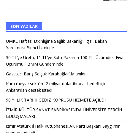
SON YAZILAR
UMKE Haftası Etkinliğine Sağlık Bakanlığı ilgisi: Bakan
Yardımcısı Birinci İzmir’de
30 TL’ye Üretti, 11 TL’ye Sattı Pazarda 100 TL: Üzümdeki Fiyat
Uçurumu TBMM Gündeminde
Gazeteci Barış Selçuk Karabağlar’da anıldı
Kuru meyve sektörü 2 milyar dolar ihracat hedefi için
Ankara’dan destek istedi
90 YIILIK TARİHİ GEDİZ KÖPRÜSÜ HİZMETE AÇILDI
İZMİR KÜLTÜR SANAT FABRİKASI’NDA ÜNİVERSİTE TERCİH
BULUŞMALARI
İzmir Atatürk İl Halk Kütüphanesi,AK Parti Başkanı Saygılı’nın
gündemindeydi