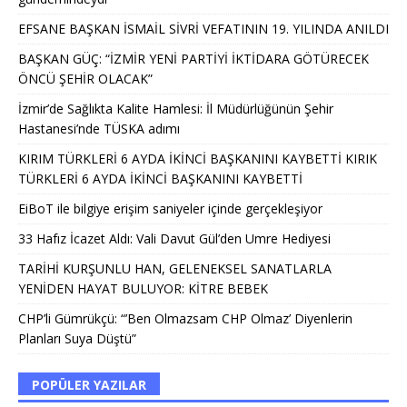
EFSANE BAŞKAN İSMAİL SİVRİ VEFATININ 19. YILINDA ANILDI
BAŞKAN GÜÇ: “İZMİR YENİ PARTİYİ İKTİDARA GÖTÜRECEK
ÖNCÜ ŞEHİR OLACAK”
İzmir’de Sağlıkta Kalite Hamlesi: İl Müdürlüğünün Şehir
Hastanesi’nde TÜSKA adımı
KIRIM TÜRKLERİ 6 AYDA İKİNCİ BAŞKANINI KAYBETTİ KIRIK
TÜRKLERİ 6 AYDA İKİNCİ BAŞKANINI KAYBETTİ
EiBoT ile bilgiye erişim saniyeler içinde gerçekleşiyor
33 Hafız İcazet Aldı: Vali Davut Gül’den Umre Hediyesi
TARİHİ KURŞUNLU HAN, GELENEKSEL SANATLARLA
YENİDEN HAYAT BULUYOR: KİTRE BEBEK
CHP’li Gümrükçü: “’Ben Olmazsam CHP Olmaz’ Diyenlerin
Planları Suya Düştü”
POPÜLER YAZILAR