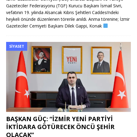
Gazeteciler Federasyonu (TGF) Kurucu Başkanı İsmail Sivri,
vefatının 19. yılında Alsancak Kıbrıs Şehitleri Caddesi’ndeki
heykeli önünde düzenlenen törenle anıldı. Anma törenine; İzmir
Gazeteciler Cemiyeti Başkanı Dilek Gappi, Konak
SIYASET
BAŞKAN GÜÇ: “İZMİR YENİ PARTİYİ
İKTİDARA GÖTÜRECEK ÖNCÜ ŞEHİR
OLACAK”