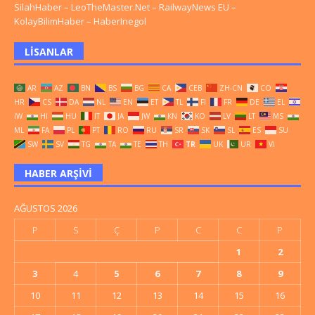
SilahHaber
–
LeoTheMaster.Net
–
RailwayNews EU
–
KolayBilimHaber
–
HaberInegol
LISANLAR
AR
AZ
BN
BS
BG
CA
CEB
ZH-CN
CO
HR
CS
DA
NL
EN
ET
TL
FI
FR
DE
EL
IW
HI
HU
IT
JA
JW
KN
KO
LV
LT
MS
ML
FA
PL
PT
RO
RU
SR
SK
SL
ES
SU
SW
SV
TG
TA
TE
TH
TR
UK
UR
VI
HABER ARŞIVI
AĞUSTOS 2026
P
S
Ç
P
C
C
P
1
2
3
4
5
6
7
8
9
10
11
12
13
14
15
16