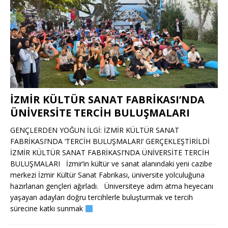
İZMİR KÜLTÜR SANAT FABRİKASI’NDA
ÜNİVERSİTE TERCİH BULUŞMALARI
GENÇLERDEN YOĞUN İLGİ: İZMİR KÜLTÜR SANAT
FABRİKASI’NDA ‘TERCİH BULUŞMALARI’ GERÇEKLEŞTİRİLDİ
İZMİR KÜLTÜR SANAT FABRİKASI’NDA ÜNİVERSİTE TERCİH
BULUŞMALARI İzmir’in kültür ve sanat alanındaki yeni cazibe
merkezi İzmir Kültür Sanat Fabrikası, üniversite yolculuğuna
hazırlanan gençleri ağırladı. Üniversiteye adım atma heyecanı
yaşayan adayları doğru tercihlerle buluşturmak ve tercih
sürecine katkı sunmak