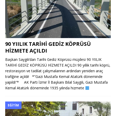
90 YIILIK TARİHİ GEDİZ KÖPRÜSÜ
HİZMETE AÇILDI
Başkan Saygılı’dan Tarihi Gediz Köprüsü müjdesi 90 YIILIK
TARİHİ GEDİZ KÖPRÜSÜ HİZMETE AÇILDI 90 yıllık tarihi köprü,
restorasyon ve tadilat çalışmalarının ardından yeniden araç
trafiğine açıldı! *”Gazi Mustafa Kemal Atatürk döneminde
yapıldı”* AK Parti İzmir İl Başkanı Bilal Saygılı, Gazi Mustafa
Kemal Atatürk döneminde 1935 yılında hizmete
EĞITIM