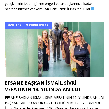
yetişkinlerimizden görme engelli vatandaşlarımıza kadar
herkese hizmet veriyor” AK Parti İzmir İl Başkanı Bilal
SIVIL TOPLUM KURULUŞLARI
EFSANE BAŞKAN İSMAİL SİVRİ
VEFATININ 19. YILINDA ANILDI
EFSANE BAŞKAN İSMAİL SİVRİ VEFATININ 19. YILINDA ANILDI
BAŞKAN GAPPİ: ÖZGÜR GAZETECİLİĞİN KUTUP YILDIZIYDI
İzmir Gazeteciler Cemiyeti (İGC) Onursal Başkanı ve Türkiye