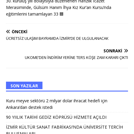
30. kuruluş yılı dolayısıyla düzenlenen Hafızlık İcazet
Merasiminde, Gülsüm Hanım İhya Kız Kur’an Kursu’nda
eğitimlerini tamamlayan 33
🟦
ÖNCEKI
ÜCRETSİZ ULAŞIM BAYRAMDA İZMİR’DE DE ULGULANACAK
SONRAKI
UKOME’DEN İNDİRİM YERİNE TERS KÖŞE ZAM KARARI ÇIKTI
SON YAZILAR
Kuru meyve sektörü 2 milyar dolar ihracat hedefi için
Ankara’dan destek istedi
90 YIILIK TARİHİ GEDİZ KÖPRÜSÜ HİZMETE AÇILDI
İZMİR KÜLTÜR SANAT FABRİKASI’NDA ÜNİVERSİTE TERCİH
BULUŞMALARI