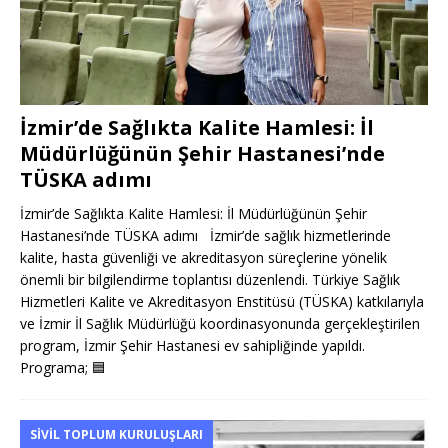
İzmir’de Sağlıkta Kalite Hamlesi: İl
Müdürlüğünün Şehir Hastanesi’nde
TÜSKA adımı
İzmir’de Sağlıkta Kalite Hamlesi: İl Müdürlüğünün Şehir
Hastanesi’nde TÜSKA adımı İzmir’de sağlık hizmetlerinde
kalite, hasta güvenliği ve akreditasyon süreçlerine yönelik
önemli bir bilgilendirme toplantısı düzenlendi. Türkiye Sağlık
Hizmetleri Kalite ve Akreditasyon Enstitüsü (TÜSKA) katkılarıyla
ve İzmir İl Sağlık Müdürlüğü koordinasyonunda gerçekleştirilen
program, İzmir Şehir Hastanesi ev sahipliğinde yapıldı.
Programa;
🟦
SIVIL TOPLUM KURULUŞLARI