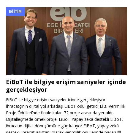
EĞITIM
EiBoT ile bilgiye erişim saniyeler içinde
gerçekleşiyor
EiBoT ile bilgiye erişim saniyeler içinde gerçekleşiyor
İhracatçının dijital yol arkadaşı EiBoT ödül getirdi EİB, Verimlilik
Proje Ödülleri’nde finale kalan 72 proje arasında yer aldı
Dijitalleşmede örnek proje: EiBoT Yapay zekâ destekli EiBoT,
ihracatın dijital dönüşümüne güç katıyor EiBoT, yapay zekâ
destekli ihracat asistanı olarak verimlilik ödüllerinde başarı
🟦