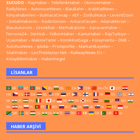
SUCUDO
–
RayHaber
–
TeleferikHaber
–
OtonomHaber
–
RaillyNews
–
AutonoumNews
–
BlauBahn
–
ArabRailNews
–
KimyaHaberleri
–
BulmacaCevap
–
AEY
–
ZorBulmaca
–
LeventÖzen
–
EmlakHabercin
–
KadinGirisim
–
AnkaraYasam
–
AdanaMersin
–
BlauAutonom
–
GreekRail
–
Merhabaİzmir
–
KaravanHaber
–
Ferrovie24
–
StiriHub
–
YelkenHaber
–
KamuHaber
–
RayTurkiye
–
UcakHaber
–
MakineTamir
–
KomikKurbaga
–
KolayHarita
–
DME
–
AutoRusNews
–
Iptidai
–
PromptsFile
–
MarkaHikayeleri
–
SilahHaber
–
LeoTheMaster.Net
–
RailwayNews EU
–
KolayBilimHaber
–
HaberInegol
LISANLAR
AR
AZ
BN
BS
BG
CA
CEB
ZH-CN
CO
HR
CS
DA
NL
EN
ET
TL
FI
FR
DE
EL
IW
HI
HU
IT
JA
JW
KN
KO
LV
LT
MS
ML
FA
PL
PT
RO
RU
SR
SK
SL
ES
SU
SW
SV
TG
TA
TE
TH
TR
UK
UR
VI
HABER ARŞIVI