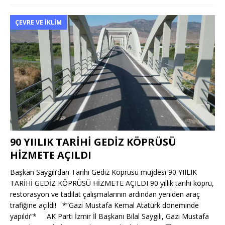
ÇEVRE VE İKLIM
90 YIILIK TARİHİ GEDİZ KÖPRÜSÜ
HİZMETE AÇILDI
Başkan Saygılı’dan Tarihi Gediz Köprüsü müjdesi 90 YIILIK
TARİHİ GEDİZ KÖPRÜSÜ HİZMETE AÇILDI 90 yıllık tarihi köprü,
restorasyon ve tadilat çalışmalarının ardından yeniden araç
trafiğine açıldı! *”Gazi Mustafa Kemal Atatürk döneminde
yapıldı”* AK Parti İzmir İl Başkanı Bilal Saygılı, Gazi Mustafa