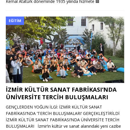
Kemal Atatürk döneminde 1935 yılında hizmete
🟦
EĞITIM
İZMİR KÜLTÜR SANAT FABRİKASI’NDA
ÜNİVERSİTE TERCİH BULUŞMALARI
GENÇLERDEN YOĞUN İLGİ: İZMİR KÜLTÜR SANAT
FABRİKASI’NDA ‘TERCİH BULUŞMALARI’ GERÇEKLEŞTİRİLDİ
İZMİR KÜLTÜR SANAT FABRİKASI’NDA ÜNİVERSİTE TERCİH
BULUŞMALARI İzmir’in kültür ve sanat alanındaki yeni cazibe