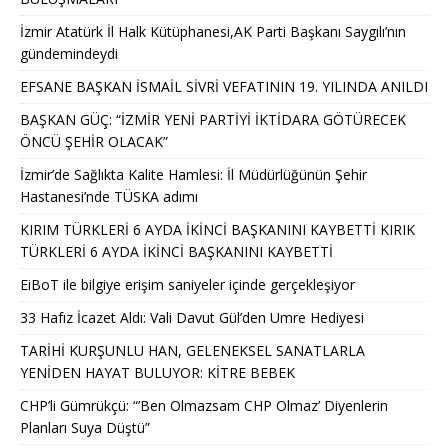
İzmir Atatürk İl Halk Kütüphanesi,AK Parti Başkanı Saygılı’nın
gündemindeydi
EFSANE BAŞKAN İSMAİL SİVRİ VEFATININ 19. YILINDA ANILDI
BAŞKAN GÜÇ: “İZMİR YENİ PARTİYİ İKTİDARA GÖTÜRECEK
ÖNCÜ ŞEHİR OLACAK”
İzmir’de Sağlıkta Kalite Hamlesi: İl Müdürlüğünün Şehir
Hastanesi’nde TÜSKA adımı
KIRIM TÜRKLERİ 6 AYDA İKİNCİ BAŞKANINI KAYBETTİ KIRIK
TÜRKLERİ 6 AYDA İKİNCİ BAŞKANINI KAYBETTİ
EiBoT ile bilgiye erişim saniyeler içinde gerçekleşiyor
33 Hafız İcazet Aldı: Vali Davut Gül’den Umre Hediyesi
TARİHİ KURŞUNLU HAN, GELENEKSEL SANATLARLA
YENİDEN HAYAT BULUYOR: KİTRE BEBEK
CHP’li Gümrükçü: “’Ben Olmazsam CHP Olmaz’ Diyenlerin
Planları Suya Düştü”