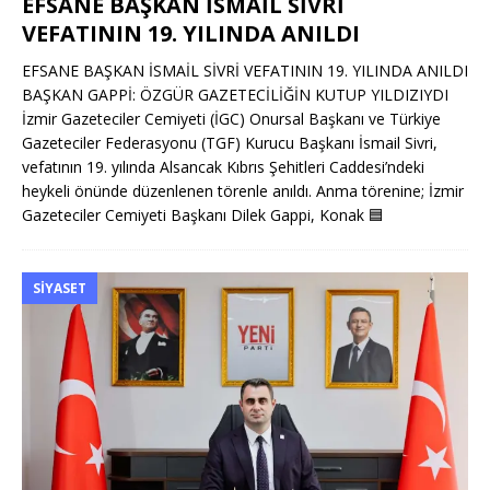
EFSANE BAŞKAN İSMAİL SİVRİ
VEFATININ 19. YILINDA ANILDI
EFSANE BAŞKAN İSMAİL SİVRİ VEFATININ 19. YILINDA ANILDI
BAŞKAN GAPPİ: ÖZGÜR GAZETECİLİĞİN KUTUP YILDIZIYDI
İzmir Gazeteciler Cemiyeti (İGC) Onursal Başkanı ve Türkiye
Gazeteciler Federasyonu (TGF) Kurucu Başkanı İsmail Sivri,
vefatının 19. yılında Alsancak Kıbrıs Şehitleri Caddesi’ndeki
heykeli önünde düzenlenen törenle anıldı. Anma törenine; İzmir
Gazeteciler Cemiyeti Başkanı Dilek Gappi, Konak
🟦
SIYASET