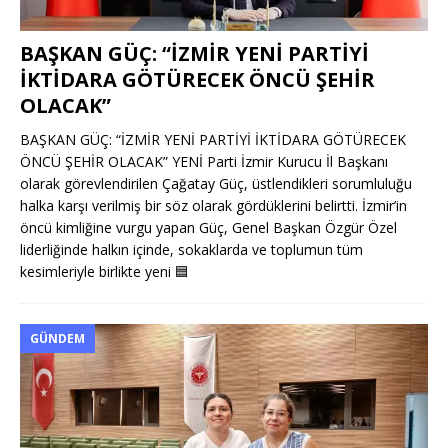
BAŞKAN GÜÇ: “İZMİR YENİ PARTİYİ
İKTİDARA GÖTÜRECEK ÖNCÜ ŞEHİR
OLACAK”
BAŞKAN GÜÇ: “İZMİR YENİ PARTİYİ İKTİDARA GÖTÜRECEK
ÖNCÜ ŞEHİR OLACAK” YENİ Parti İzmir Kurucu İl Başkanı
olarak görevlendirilen Çağatay Güç, üstlendikleri sorumluluğu
halka karşı verilmiş bir söz olarak gördüklerini belirtti. İzmir’in
öncü kimliğine vurgu yapan Güç, Genel Başkan Özgür Özel
liderliğinde halkın içinde, sokaklarda ve toplumun tüm
kesimleriyle birlikte yeni
🟦
GÜNDEM