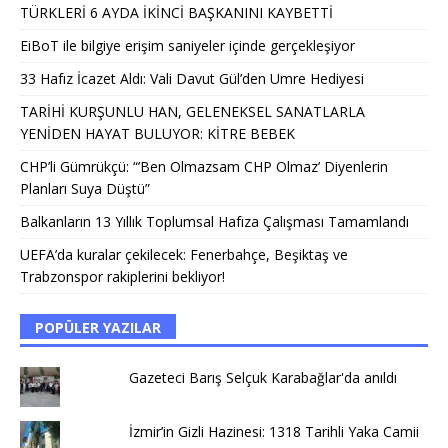
TÜRKLERİ 6 AYDA İKİNCİ BAŞKANINI KAYBETTİ
EiBoT ile bilgiye erişim saniyeler içinde gerçekleşiyor
33 Hafız İcazet Aldı: Vali Davut Gül’den Umre Hediyesi
TARİHİ KURŞUNLU HAN, GELENEKSEL SANATLARLA
YENİDEN HAYAT BULUYOR: KİTRE BEBEK
CHP’li Gümrükçü: “’Ben Olmazsam CHP Olmaz’ Diyenlerin
Planları Suya Düştü”
Balkanların 13 Yıllık Toplumsal Hafıza Çalışması Tamamlandı
UEFA’da kuralar çekilecek: Fenerbahçe, Beşiktaş ve
Trabzonspor rakiplerini bekliyor!
POPÜLER YAZILAR
Gazeteci Barış Selçuk Karabağlar'da anıldı
İzmir’in Gizli Hazinesi: 1318 Tarihli Yaka Camii