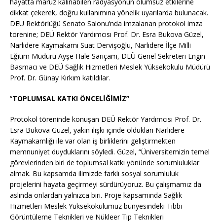
hayatta maruz kalınabilen radyasyonun olumsuz etkilerine
dikkat çekerek, doğru kullanımına yönelik uyarılarda bulunacak.
DEÜ Rektörlüğü Senato Salonu’nda imzalanan protokol imza
törenine; DEÜ Rektör Yardımcısı Prof. Dr. Esra Bukova Güzel,
Narlıdere Kaymakamı Suat Dervişoğlu, Narlıdere İlçe Milli
Eğitim Müdürü Ayşe Hale Sarıçam, DEÜ Genel Sekreteri Engin
Basmacı ve DEÜ Sağlık Hizmetleri Meslek Yüksekokulu Müdürü
Prof. Dr. Günay Kırkım katıldılar.
“
TOPLUMSAL KATKI ÖNCELİĞİMİZ”
Protokol töreninde konuşan DEÜ Rektör Yardımcısı Prof. Dr.
Esra Bukova Güzel, yakın ilişki içinde oldukları Narlıdere
Kaymakamlığı ile var olan iş birliklerini geliştirmekten
memnuniyet duyduklarını söyledi. Güzel, “Üniversitemizin temel
görevlerinden biri de toplumsal katkı yönünde sorumluluklar
almak. Bu kapsamda ilimizde farklı sosyal sorumluluk
projelerini hayata geçirmeyi sürdürüyoruz. Bu çalışmamız da
aslında onlardan yalnızca biri. Proje kapsamında Sağlık
Hizmetleri Meslek Yüksekokulumuz bünyesindeki Tıbbi
Görüntüleme Teknikleri ve Nükleer Tıp Teknikleri