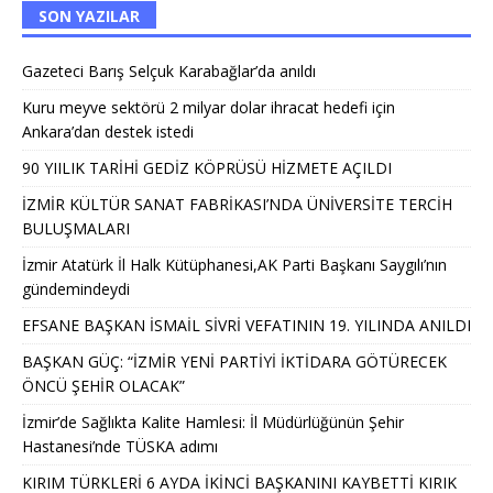
SON YAZILAR
Gazeteci Barış Selçuk Karabağlar’da anıldı
Kuru meyve sektörü 2 milyar dolar ihracat hedefi için
Ankara’dan destek istedi
90 YIILIK TARİHİ GEDİZ KÖPRÜSÜ HİZMETE AÇILDI
İZMİR KÜLTÜR SANAT FABRİKASI’NDA ÜNİVERSİTE TERCİH
BULUŞMALARI
İzmir Atatürk İl Halk Kütüphanesi,AK Parti Başkanı Saygılı’nın
gündemindeydi
EFSANE BAŞKAN İSMAİL SİVRİ VEFATININ 19. YILINDA ANILDI
BAŞKAN GÜÇ: “İZMİR YENİ PARTİYİ İKTİDARA GÖTÜRECEK
ÖNCÜ ŞEHİR OLACAK”
İzmir’de Sağlıkta Kalite Hamlesi: İl Müdürlüğünün Şehir
Hastanesi’nde TÜSKA adımı
KIRIM TÜRKLERİ 6 AYDA İKİNCİ BAŞKANINI KAYBETTİ KIRIK