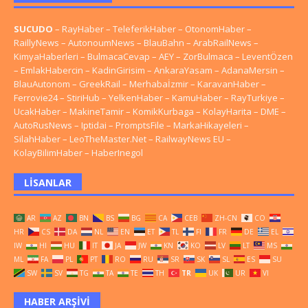
SUCUDO
–
RayHaber
–
TeleferikHaber
–
OtonomHaber
–
RaillyNews
–
AutonoumNews
–
BlauBahn
–
ArabRailNews
–
KimyaHaberleri
–
BulmacaCevap
–
AEY
–
ZorBulmaca
–
LeventÖzen
–
EmlakHabercin
–
KadinGirisim
–
AnkaraYasam
–
AdanaMersin
–
BlauAutonom
–
GreekRail
–
Merhabaİzmir
–
KaravanHaber
–
Ferrovie24
–
StiriHub
–
YelkenHaber
–
KamuHaber
–
RayTurkiye
–
UcakHaber
–
MakineTamir
–
KomikKurbaga
–
KolayHarita
–
DME
–
AutoRusNews
–
Iptidai
–
PromptsFile
–
MarkaHikayeleri
–
SilahHaber
–
LeoTheMaster.Net
–
RailwayNews EU
–
KolayBilimHaber
–
HaberInegol
LISANLAR
AR
AZ
BN
BS
BG
CA
CEB
ZH-CN
CO
HR
CS
DA
NL
EN
ET
TL
FI
FR
DE
EL
IW
HI
HU
IT
JA
JW
KN
KO
LV
LT
MS
ML
FA
PL
PT
RO
RU
SR
SK
SL
ES
SU
SW
SV
TG
TA
TE
TH
TR
UK
UR
VI
HABER ARŞIVI