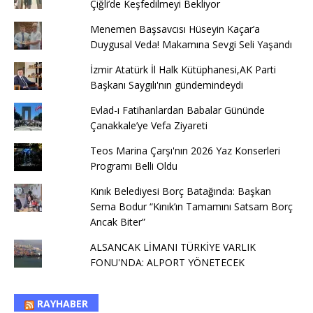
Çiğli’de Keşfedilmeyi Bekliyor
Menemen Başsavcısı Hüseyin Kaçar’a
Duygusal Veda! Makamına Sevgi Seli Yaşandı
İzmir Atatürk İl Halk Kütüphanesi,AK Parti
Başkanı Saygılı'nın gündemindeydi
Evlad-ı Fatihanlardan Babalar Gününde
Çanakkale’ye Vefa Ziyareti
Teos Marina Çarşı'nın 2026 Yaz Konserleri
Programı Belli Oldu
Kınık Belediyesi Borç Batağında: Başkan
Sema Bodur “Kınık’ın Tamamını Satsam Borç
Ancak Biter”
ALSANCAK LİMANI TÜRKİYE VARLIK
FONU'NDA: ALPORT YÖNETECEK
RAYHABER