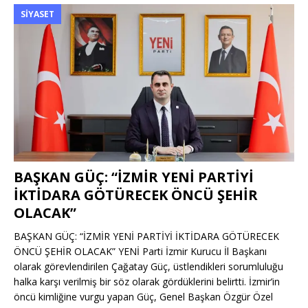
SIYASET
BAŞKAN GÜÇ: “İZMİR YENİ PARTİYİ
İKTİDARA GÖTÜRECEK ÖNCÜ ŞEHİR
OLACAK”
BAŞKAN GÜÇ: “İZMİR YENİ PARTİYİ İKTİDARA GÖTÜRECEK
ÖNCÜ ŞEHİR OLACAK” YENİ Parti İzmir Kurucu İl Başkanı
olarak görevlendirilen Çağatay Güç, üstlendikleri sorumluluğu
halka karşı verilmiş bir söz olarak gördüklerini belirtti. İzmir’in
öncü kimliğine vurgu yapan Güç, Genel Başkan Özgür Özel