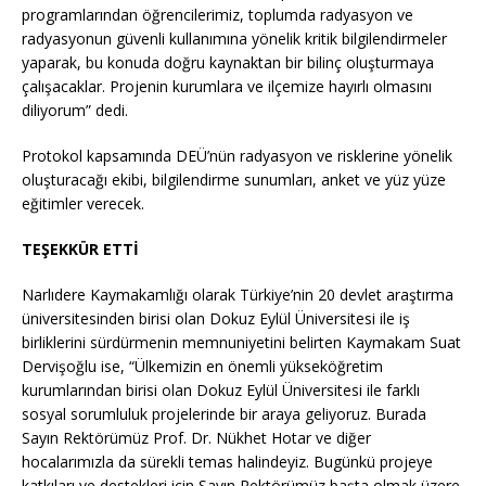
programlarından öğrencilerimiz, toplumda radyasyon ve
radyasyonun güvenli kullanımına yönelik kritik bilgilendirmeler
yaparak, bu konuda doğru kaynaktan bir bilinç oluşturmaya
çalışacaklar. Projenin kurumlara ve ilçemize hayırlı olmasını
diliyorum” dedi.
Protokol kapsamında DEÜ’nün radyasyon ve risklerine yönelik
oluşturacağı ekibi, bilgilendirme sunumları, anket ve yüz yüze
eğitimler verecek.
TEŞEKKÜR ETTİ
Narlıdere Kaymakamlığı olarak Türkiye’nin 20 devlet araştırma
üniversitesinden birisi olan Dokuz Eylül Üniversitesi ile iş
birliklerini sürdürmenin memnuniyetini belirten Kaymakam Suat
Dervişoğlu ise, “Ülkemizin en önemli yükseköğretim
kurumlarından birisi olan Dokuz Eylül Üniversitesi ile farklı
sosyal sorumluluk projelerinde bir araya geliyoruz. Burada
Sayın Rektörümüz Prof. Dr. Nükhet Hotar ve diğer
hocalarımızla da sürekli temas halindeyiz. Bugünkü projeye
katkıları ve destekleri için Sayın Rektörümüz başta olmak üzere,