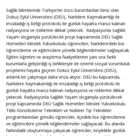
Sağlık bilimlerinde Türkiye’nin öncü kurumlardan birisi olan
Dokuz Eylül Üniversitesi (DEÜ), Narlıdere Kaymakamlığı ile
imzaladığı iş birliği protokolü ile günlük hayatta maruz kalınan
radyasyona ve risklerine dikkat çekecek. Radyasyonla Sağlıklı
Yaşam sloganıyla yürütülecek proje kapsamında DEÜ Sağlık
Hizmetleri Meslek Yüksekokulu öğrencileri, Narlıdere’deki lise
öğrencilerine ve eğitimcilere yönelik bilgilendirmeler sağlayacak.
Eğitim-öğretim ve araştırma faaliyetlerinin yanı sıra farklı
kurumlarla geliştirdiği iş birlikleriyle de önemli sosyal sorumluluk
projelerini hayata geçiren Dokuz Eylül Üniversitesi (DEÜ),
anlamlı bir çalışmaya daha imza atıyor. DEÜ bu kapsamda,
Narlıdere Kaymakamlığı ile imzaladığı iş birliği protokolü ile
günlük hayatta maruz kalınan radyasyona ve risklerine dikkat
çekecek. Radyasyonla Sağlıklı Yaşam sloganıyla yürütülecek
proje kapsamında DEÜ Sağlık Hizmetleri Meslek Yüksekokulu
Tıbbi Görüntüleme Teknikleri ve Nükleer Tıp Teknikleri
programlarından gönüllü öğrenciler, ilçedeki lise öğrencilerine
ve eğitimcilere yönelik bilgilendirmeler sağlayacak. Bu alanda
farkındalık oluşturmaya çalışacak öğrenciler, böylelikle günlük