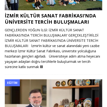
İZMİR KÜLTÜR SANAT FABRİKASI’NDA
ÜNİVERSİTE TERCİH BULUŞMALARI
GENÇLERDEN YOĞUN İLGİ: İZMİR KÜLTÜR SANAT
FABRİKASI’NDA ‘TERCİH BULUŞMALARI’ GERÇEKLEŞTİRİLDİ
İZMİR KÜLTÜR SANAT FABRİKASI’NDA ÜNİVERSİTE TERCİH
BULUŞMALARI İzmir’in kültür ve sanat alanındaki yeni cazibe
merkezi İzmir Kültür Sanat Fabrikası, üniversite yolculuğuna
hazırlanan gençleri ağırladı. Üniversiteye adım atma heyecanı
yaşayan adayları doğru tercihlerle buluşturmak ve tercih
sürecine katkı sunmak
🟦
EĞITIM