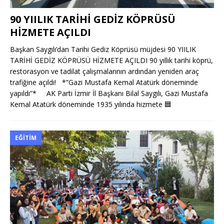
90 YIILIK TARİHİ GEDİZ KÖPRÜSÜ
HİZMETE AÇILDI
Başkan Saygılı’dan Tarihi Gediz Köprüsü müjdesi 90 YIILIK
TARİHİ GEDİZ KÖPRÜSÜ HİZMETE AÇILDI 90 yıllık tarihi köprü,
restorasyon ve tadilat çalışmalarının ardından yeniden araç
trafiğine açıldı! *”Gazi Mustafa Kemal Atatürk döneminde
yapıldı”* AK Parti İzmir İl Başkanı Bilal Saygılı, Gazi Mustafa
Kemal Atatürk döneminde 1935 yılında hizmete
🟦
EĞITIM