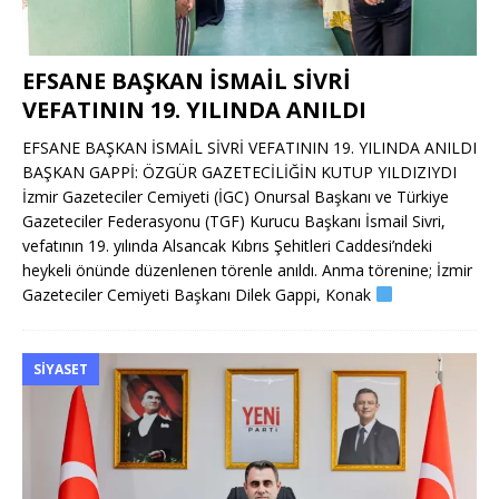
EFSANE BAŞKAN İSMAİL SİVRİ
VEFATININ 19. YILINDA ANILDI
EFSANE BAŞKAN İSMAİL SİVRİ VEFATININ 19. YILINDA ANILDI
BAŞKAN GAPPİ: ÖZGÜR GAZETECİLİĞİN KUTUP YILDIZIYDI
İzmir Gazeteciler Cemiyeti (İGC) Onursal Başkanı ve Türkiye
Gazeteciler Federasyonu (TGF) Kurucu Başkanı İsmail Sivri,
vefatının 19. yılında Alsancak Kıbrıs Şehitleri Caddesi’ndeki
heykeli önünde düzenlenen törenle anıldı. Anma törenine; İzmir
Gazeteciler Cemiyeti Başkanı Dilek Gappi, Konak
SIYASET