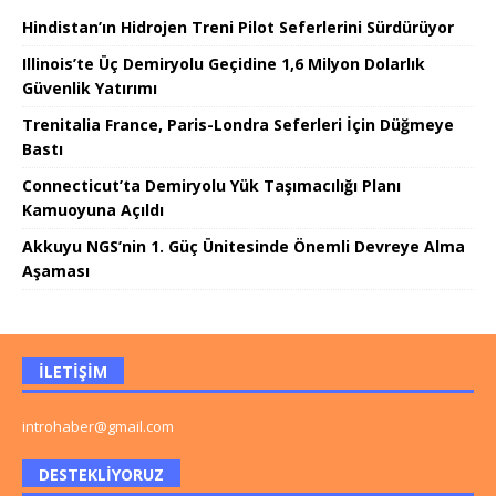
Hindistan’ın Hidrojen Treni Pilot Seferlerini Sürdürüyor
Illinois’te Üç Demiryolu Geçidine 1,6 Milyon Dolarlık
Güvenlik Yatırımı
Trenitalia France, Paris-Londra Seferleri İçin Düğmeye
Bastı
Connecticut’ta Demiryolu Yük Taşımacılığı Planı
Kamuoyuna Açıldı
Akkuyu NGS’nin 1. Güç Ünitesinde Önemli Devreye Alma
Aşaması
İLETIŞIM
introhaber@gmail.com
DESTEKLIYORUZ