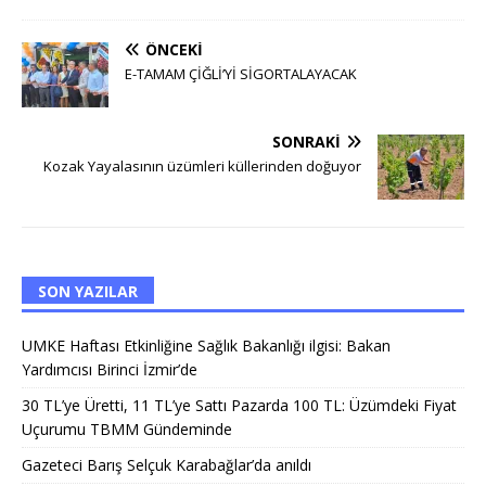
ÖNCEKI
E-TAMAM ÇİĞLİ’Yİ SİGORTALAYACAK
SONRAKI
Kozak Yayalasının üzümleri küllerinden doğuyor
SON YAZILAR
UMKE Haftası Etkinliğine Sağlık Bakanlığı ilgisi: Bakan
Yardımcısı Birinci İzmir’de
30 TL’ye Üretti, 11 TL’ye Sattı Pazarda 100 TL: Üzümdeki Fiyat
Uçurumu TBMM Gündeminde
Gazeteci Barış Selçuk Karabağlar’da anıldı