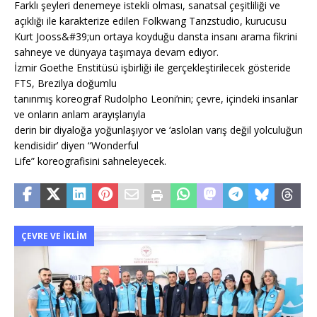
Farklı şeyleri denemeye istekli olması, sanatsal çeşitliliği ve
açıklığı ile karakterize edilen Folkwang Tanzstudio, kurucusu
Kurt Jooss&#39;un ortaya koyduğu dansta insanı arama fikrini
sahneye ve dünyaya taşımaya devam ediyor.
İzmir Goethe Enstitüsü işbirliği ile gerçekleştirilecek gösteride
FTS, Brezilya doğumlu
tanınmış koreograf Rudolpho Leoni’nin; çevre, içindeki insanlar
ve onların anlam arayışlarıyla
derin bir diyaloğa yoğunlaşıyor ve ‘aslolan varış değil yolculuğun
kendisidir’ diyen “Wonderful
Life” koreografisini sahneleyecek.
ÇEVRE VE İKLIM