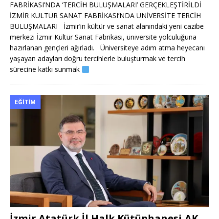
FABRİKASI’NDA ‘TERCİH BULUŞMALARI’ GERÇEKLEŞTİRİLDİ
İZMİR KÜLTÜR SANAT FABRİKASI’NDA ÜNİVERSİTE TERCİH
BULUŞMALARI İzmir’in kültür ve sanat alanındaki yeni cazibe
merkezi İzmir Kültür Sanat Fabrikası, üniversite yolculuğuna
hazırlanan gençleri ağırladı. Üniversiteye adım atma heyecanı
yaşayan adayları doğru tercihlerle buluşturmak ve tercih
sürecine katkı sunmak
EĞITIM
İzmir Atatürk İl Halk Kütüphanesi,AK