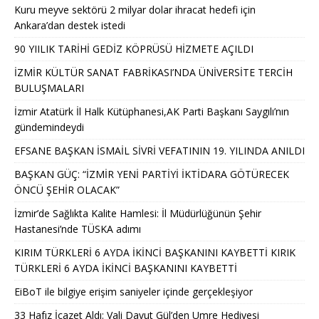
Kuru meyve sektörü 2 milyar dolar ihracat hedefi için
Ankara’dan destek istedi
90 YIILIK TARİHİ GEDİZ KÖPRÜSÜ HİZMETE AÇILDI
İZMİR KÜLTÜR SANAT FABRİKASI’NDA ÜNİVERSİTE TERCİH
BULUŞMALARI
İzmir Atatürk İl Halk Kütüphanesi,AK Parti Başkanı Saygılı’nın
gündemindeydi
EFSANE BAŞKAN İSMAİL SİVRİ VEFATININ 19. YILINDA ANILDI
BAŞKAN GÜÇ: “İZMİR YENİ PARTİYİ İKTİDARA GÖTÜRECEK
ÖNCÜ ŞEHİR OLACAK”
İzmir’de Sağlıkta Kalite Hamlesi: İl Müdürlüğünün Şehir
Hastanesi’nde TÜSKA adımı
KIRIM TÜRKLERİ 6 AYDA İKİNCİ BAŞKANINI KAYBETTİ KIRIK
TÜRKLERİ 6 AYDA İKİNCİ BAŞKANINI KAYBETTİ
EiBoT ile bilgiye erişim saniyeler içinde gerçekleşiyor
33 Hafız İcazet Aldı: Vali Davut Gül’den Umre Hediyesi