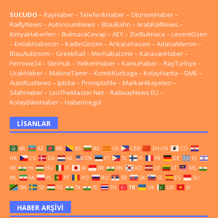
SUCUDO
–
RayHaber
–
TeleferikHaber
–
OtonomHaber
–
RaillyNews
–
AutonoumNews
–
BlauBahn
–
ArabRailNews
–
KimyaHaberleri
–
BulmacaCevap
–
AEY
–
ZorBulmaca
–
LeventÖzen
–
EmlakHabercin
–
KadinGirisim
–
AnkaraYasam
–
AdanaMersin
–
BlauAutonom
–
GreekRail
–
Merhabaİzmir
–
KaravanHaber
–
Ferrovie24
–
StiriHub
–
YelkenHaber
–
KamuHaber
–
RayTurkiye
–
UcakHaber
–
MakineTamir
–
KomikKurbaga
–
KolayHarita
–
DME
–
AutoRusNews
–
Iptidai
–
PromptsFile
–
MarkaHikayeleri
–
SilahHaber
–
LeoTheMaster.Net
–
RailwayNews EU
–
KolayBilimHaber
–
HaberInegol
LISANLAR
AR
AZ
BN
BS
BG
CA
CEB
ZH-CN
CO
HR
CS
DA
NL
EN
ET
TL
FI
FR
DE
EL
IW
HI
HU
IT
JA
JW
KN
KO
LV
LT
MS
ML
FA
PL
PT
RO
RU
SR
SK
SL
ES
SU
SW
SV
TG
TA
TE
TH
TR
UK
UR
VI
HABER ARŞIVI