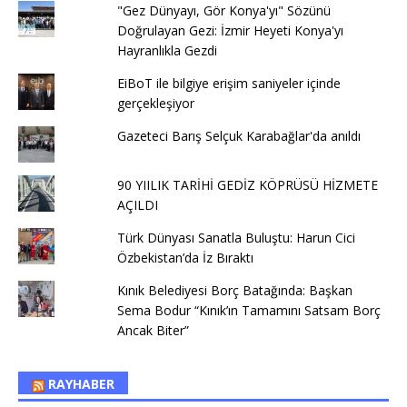
"Gez Dünyayı, Gör Konya'yı" Sözünü
Doğrulayan Gezi: İzmir Heyeti Konya'yı
Hayranlıkla Gezdi
EiBoT ile bilgiye erişim saniyeler içinde
gerçekleşiyor
Gazeteci Barış Selçuk Karabağlar'da anıldı
90 YIILIK TARİHİ GEDİZ KÖPRÜSÜ HİZMETE
AÇILDI
Türk Dünyası Sanatla Buluştu: Harun Cici
Özbekistan’da İz Bıraktı
Kınık Belediyesi Borç Batağında: Başkan
Sema Bodur “Kınık’ın Tamamını Satsam Borç
Ancak Biter”
RAYHABER