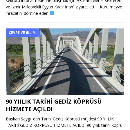
sektörü ihracat hedefine ulaşmak için AK Parti Genel Sekreteri
ve İzmir Milletvekili Eyyüp Kadir İnan’ı ziyaret etti. Kuru meyve
ihracatını domine eden
ÇEVRE VE İKLIM
90 YIILIK TARİHİ GEDİZ KÖPRÜSÜ
HİZMETE AÇILDI
Başkan Saygılı’dan Tarihi Gediz Köprüsü müjdesi 90 YIILIK
TARİHİ GEDİZ KÖPRÜSÜ HİZMETE AÇILDI 90 yıllık tarihi köprü,