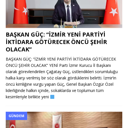
BAŞKAN GÜÇ: “İZMİR YENİ PARTİYİ
İKTİDARA GÖTÜRECEK ÖNCÜ ŞEHİR
OLACAK”
BAŞKAN GÜÇ: “İZMİR YENİ PARTİYİ İKTİDARA GÖTÜRECEK
ÖNCÜ ŞEHİR OLACAK” YENİ Parti İzmir Kurucu İl Başkanı
olarak görevlendirilen Çağatay Güç, üstlendikleri sorumluluğu
halka karşı verilmiş bir söz olarak gördüklerini belirtti. İzmir’in
öncü kimliğine vurgu yapan Güç, Genel Başkan Özgür Özel
liderliğinde halkın içinde, sokaklarda ve toplumun tüm
kesimleriyle birlikte yeni
GÜNDEM