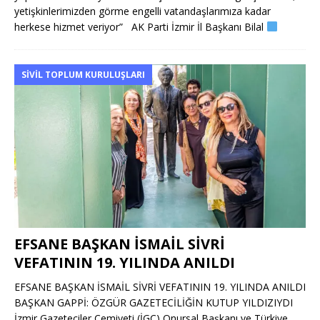
yetişkinlerimizden görme engelli vatandaşlarımıza kadar
herkese hizmet veriyor” AK Parti İzmir İl Başkanı Bilal
SIVIL TOPLUM KURULUŞLARI
EFSANE BAŞKAN İSMAİL SİVRİ
VEFATININ 19. YILINDA ANILDI
EFSANE BAŞKAN İSMAİL SİVRİ VEFATININ 19. YILINDA ANILDI
BAŞKAN GAPPİ: ÖZGÜR GAZETECİLİĞİN KUTUP YILDIZIYDI
İzmir Gazeteciler Cemiyeti (İGC) Onursal Başkanı ve Türkiye