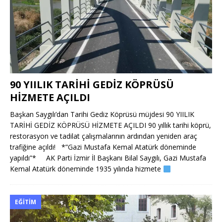
90 YIILIK TARİHİ GEDİZ KÖPRÜSÜ
HİZMETE AÇILDI
Başkan Saygılı’dan Tarihi Gediz Köprüsü müjdesi 90 YIILIK
TARİHİ GEDİZ KÖPRÜSÜ HİZMETE AÇILDI 90 yıllık tarihi köprü,
restorasyon ve tadilat çalışmalarının ardından yeniden araç
trafiğine açıldı! *”Gazi Mustafa Kemal Atatürk döneminde
yapıldı”* AK Parti İzmir İl Başkanı Bilal Saygılı, Gazi Mustafa
Kemal Atatürk döneminde 1935 yılında hizmete
EĞITIM