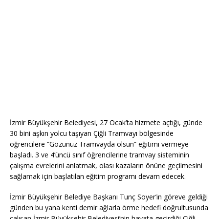
İzmir Büyükşehir Belediyesi, 27 Ocak’ta hizmete açtığı, günde
30 bini aşkın yolcu taşıyan Çiğli Tramvayı bölgesinde
öğrencilere “Gözünüz Tramvayda olsun” eğitimi vermeye
başladı. 3 ve 4’üncü sınıf öğrencilerine tramvay sisteminin
çalışma evrelerini anlatmak, olası kazaların önüne geçilmesini
sağlamak için başlatılan eğitim programı devam edecek.
İzmir Büyükşehir Belediye Başkanı Tunç Soyer’in göreve geldiği
günden bu yana kenti demir ağlarla örme hedefi doğrultusunda
çalışan İzmir Büyükşehir Belediyesi’nin hayata geçirdiği Çiğli