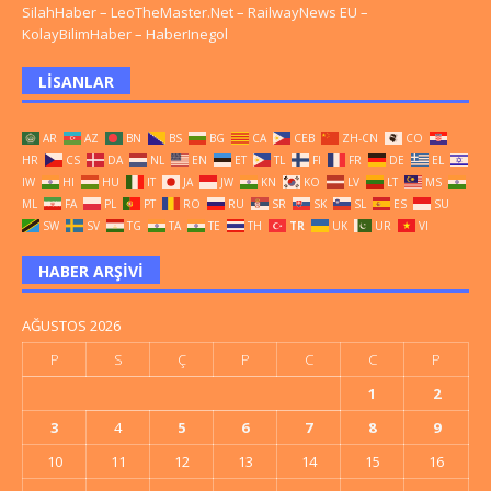
SilahHaber
–
LeoTheMaster.Net
–
RailwayNews EU
–
KolayBilimHaber
–
HaberInegol
LISANLAR
AR
AZ
BN
BS
BG
CA
CEB
ZH-CN
CO
HR
CS
DA
NL
EN
ET
TL
FI
FR
DE
EL
IW
HI
HU
IT
JA
JW
KN
KO
LV
LT
MS
ML
FA
PL
PT
RO
RU
SR
SK
SL
ES
SU
SW
SV
TG
TA
TE
TH
TR
UK
UR
VI
HABER ARŞIVI
AĞUSTOS 2026
P
S
Ç
P
C
C
P
1
2
3
4
5
6
7
8
9
10
11
12
13
14
15
16