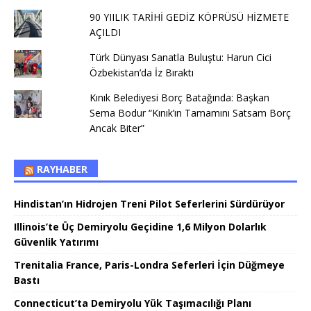
90 YIILIK TARİHİ GEDİZ KÖPRÜSÜ HİZMETE
AÇILDI
Türk Dünyası Sanatla Buluştu: Harun Cici
Özbekistan’da İz Bıraktı
Kınık Belediyesi Borç Batağında: Başkan
Sema Bodur “Kınık’ın Tamamını Satsam Borç
Ancak Biter”
RAYHABER
Hindistan’ın Hidrojen Treni Pilot Seferlerini Sürdürüyor
Illinois’te Üç Demiryolu Geçidine 1,6 Milyon Dolarlık
Güvenlik Yatırımı
Trenitalia France, Paris-Londra Seferleri İçin Düğmeye
Bastı
Connecticut’ta Demiryolu Yük Taşımacılığı Planı