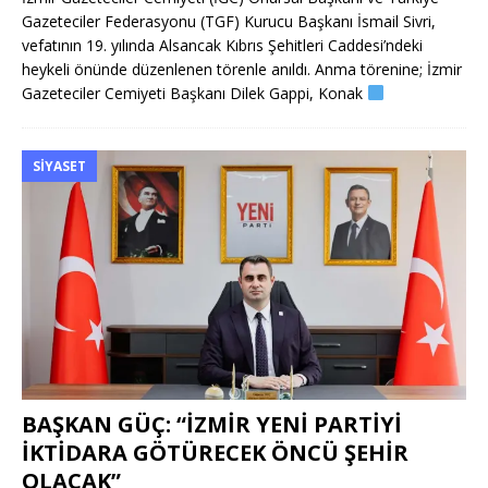
Gazeteciler Federasyonu (TGF) Kurucu Başkanı İsmail Sivri,
vefatının 19. yılında Alsancak Kıbrıs Şehitleri Caddesi’ndeki
heykeli önünde düzenlenen törenle anıldı. Anma törenine; İzmir
Gazeteciler Cemiyeti Başkanı Dilek Gappi, Konak
SIYASET
BAŞKAN GÜÇ: “İZMİR YENİ PARTİYİ
İKTİDARA GÖTÜRECEK ÖNCÜ ŞEHİR
OLACAK”