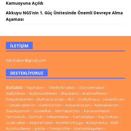
Kamuoyuna Açıldı
Akkuyu NGS’nin 1. Güç Ünitesinde Önemli Devreye Alma
Aşaması
İLETIŞIM
introhaber@gmail.com
DESTEKLIYORUZ
SUCUDO
–
RayHaber
–
TeleferikHaber
–
OtonomHaber
–
RaillyNews
–
AutonoumNews
–
BlauBahn
–
ArabRailNews
–
KimyaHaberleri
–
BulmacaCevap
–
AEY
–
ZorBulmaca
–
LeventÖzen
–
EmlakHabercin
–
KadinGirisim
–
AnkaraYasam
–
AdanaMersin
–
BlauAutonom
–
GreekRail
–
Merhabaİzmir
–
KaravanHaber
–
Ferrovie24
–
StiriHub
–
YelkenHaber
–
KamuHaber
–
RayTurkiye
–
UcakHaber
–
MakineTamir
–
KomikKurbaga
–
KolayHarita
–
DME
–
AutoRusNews
–
Iptidai
–
PromptsFile
–
MarkaHikayeleri
–