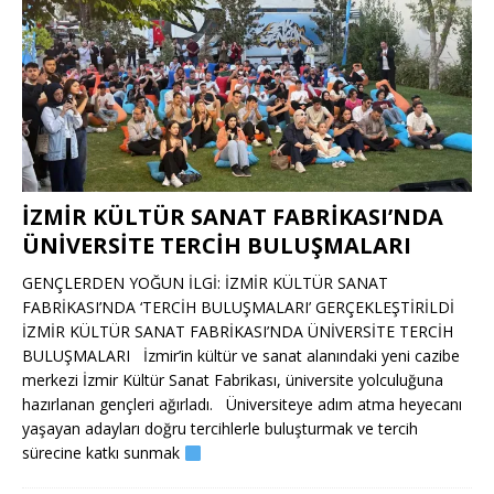
İZMİR KÜLTÜR SANAT FABRİKASI’NDA
ÜNİVERSİTE TERCİH BULUŞMALARI
GENÇLERDEN YOĞUN İLGİ: İZMİR KÜLTÜR SANAT
FABRİKASI’NDA ‘TERCİH BULUŞMALARI’ GERÇEKLEŞTİRİLDİ
İZMİR KÜLTÜR SANAT FABRİKASI’NDA ÜNİVERSİTE TERCİH
BULUŞMALARI İzmir’in kültür ve sanat alanındaki yeni cazibe
merkezi İzmir Kültür Sanat Fabrikası, üniversite yolculuğuna
hazırlanan gençleri ağırladı. Üniversiteye adım atma heyecanı
yaşayan adayları doğru tercihlerle buluşturmak ve tercih
sürecine katkı sunmak