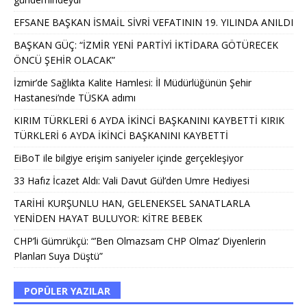
EFSANE BAŞKAN İSMAİL SİVRİ VEFATININ 19. YILINDA ANILDI
BAŞKAN GÜÇ: “İZMİR YENİ PARTİYİ İKTİDARA GÖTÜRECEK
ÖNCÜ ŞEHİR OLACAK”
İzmir’de Sağlıkta Kalite Hamlesi: İl Müdürlüğünün Şehir
Hastanesi’nde TÜSKA adımı
KIRIM TÜRKLERİ 6 AYDA İKİNCİ BAŞKANINI KAYBETTİ KIRIK
TÜRKLERİ 6 AYDA İKİNCİ BAŞKANINI KAYBETTİ
EiBoT ile bilgiye erişim saniyeler içinde gerçekleşiyor
33 Hafız İcazet Aldı: Vali Davut Gül’den Umre Hediyesi
TARİHİ KURŞUNLU HAN, GELENEKSEL SANATLARLA
YENİDEN HAYAT BULUYOR: KİTRE BEBEK
CHP’li Gümrükçü: “’Ben Olmazsam CHP Olmaz’ Diyenlerin
Planları Suya Düştü”
POPÜLER YAZILAR