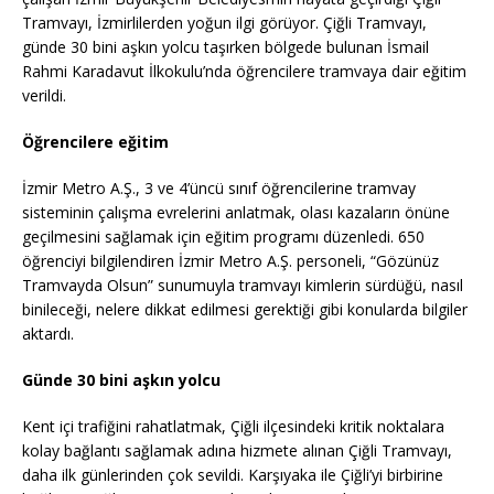
Tramvayı, İzmirlilerden yoğun ilgi görüyor. Çiğli Tramvayı,
günde 30 bini aşkın yolcu taşırken bölgede bulunan İsmail
Rahmi Karadavut İlkokulu’nda öğrencilere tramvaya dair eğitim
verildi.
Öğrencilere eğitim
İzmir Metro A.Ş., 3 ve 4’üncü sınıf öğrencilerine tramvay
sisteminin çalışma evrelerini anlatmak, olası kazaların önüne
geçilmesini sağlamak için eğitim programı düzenledi. 650
öğrenciyi bilgilendiren İzmir Metro A.Ş. personeli, “Gözünüz
Tramvayda Olsun” sunumuyla tramvayı kimlerin sürdüğü, nasıl
binileceği, nelere dikkat edilmesi gerektiği gibi konularda bilgiler
aktardı.
Günde 30 bini aşkın yolcu
Kent içi trafiğini rahatlatmak, Çiğli ilçesindeki kritik noktalara
kolay bağlantı sağlamak adına hizmete alınan Çiğli Tramvayı,
daha ilk günlerinden çok sevildi. Karşıyaka ile Çiğli’yi birbirine