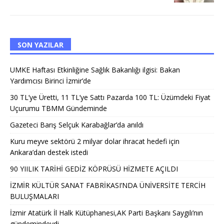
SON YAZILAR
UMKE Haftası Etkinliğine Sağlık Bakanlığı ilgisi: Bakan
Yardımcısı Birinci İzmir’de
30 TL’ye Üretti, 11 TL’ye Sattı Pazarda 100 TL: Üzümdeki Fiyat
Uçurumu TBMM Gündeminde
Gazeteci Barış Selçuk Karabağlar’da anıldı
Kuru meyve sektörü 2 milyar dolar ihracat hedefi için
Ankara’dan destek istedi
90 YIILIK TARİHİ GEDİZ KÖPRÜSÜ HİZMETE AÇILDI
İZMİR KÜLTÜR SANAT FABRİKASI’NDA ÜNİVERSİTE TERCİH
BULUŞMALARI
İzmir Atatürk İl Halk Kütüphanesi,AK Parti Başkanı Saygılı’nın
gündemindeydi