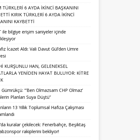
M TÜRKLERİ 6 AYDA İKİNCİ BAŞKANINI
ETTİ KIRIK TÜRKLERİ 6 AYDA İKİNCİ
ANINI KAYBETTİ
 ile bilgiye erişim saniyeler içinde
kleşiyor
fız İcazet Aldı: Vali Davut Gül’den Umre
esi
Hİ KURŞUNLU HAN, GELENEKSEL
TLARLA YENİDEN HAYAT BULUYOR: KİTRE
EK
li Gümrükçü: “’Ben Olmazsam CHP Olmaz’
lerin Planları Suya Düştü”
nların 13 Yıllık Toplumsal Hafıza Çalışması
mlandı
da kuralar çekilecek: Fenerbahçe, Beşiktaş
abzonspor rakiplerini bekliyor!