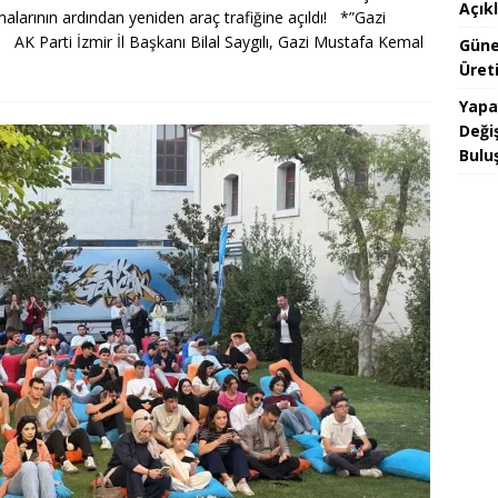
Açık
ışmalarının ardından yeniden araç trafiğine açıldı! *”Gazi
K Parti İzmir İl Başkanı Bilal Saygılı, Gazi Mustafa Kemal
Güne
Üreti
Yapa
Değiş
Bulu