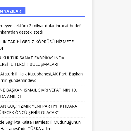
N YAZILAR
meyve sektörü 2 milyar dolar ihracat hedefi
Ankara’dan destek istedi
IILIK TARİHİ GEDİZ KÖPRÜSÜ HİZMETE
DI
R KÜLTÜR SANAT FABRİKASI’NDA
ERSİTE TERCİH BULUŞMALARI
 Atatürk İl Halk Kütüphanesi,AK Parti Başkanı
lı’nın gündemindeydi
NE BAŞKAN İSMAİL SİVRİ VEFATININ 19.
NDA ANILDI
AN GÜÇ: “İZMİR YENİ PARTİYİ İKTİDARA
RECEK ÖNCÜ ŞEHİR OLACAK”
’de Sağlıkta Kalite Hamlesi: İl Müdürlüğünün
 Hastanesi’nde TÜSKA adımı