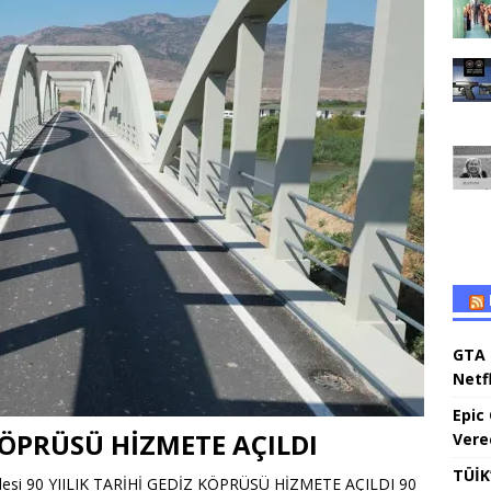
GTA 
Netfl
Epic
 KÖPRÜSÜ HİZMETE AÇILDI
Vere
TÜİK’
üjdesi 90 YIILIK TARİHİ GEDİZ KÖPRÜSÜ HİZMETE AÇILDI 90