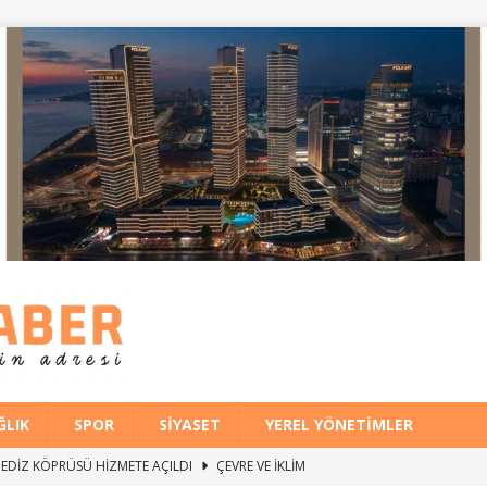
ĞLIK
SPOR
SIYASET
YEREL YÖNETIMLER
İ GEDİZ KÖPRÜSÜ HİZMETE AÇILDI
ÇEVRE VE İKLIM