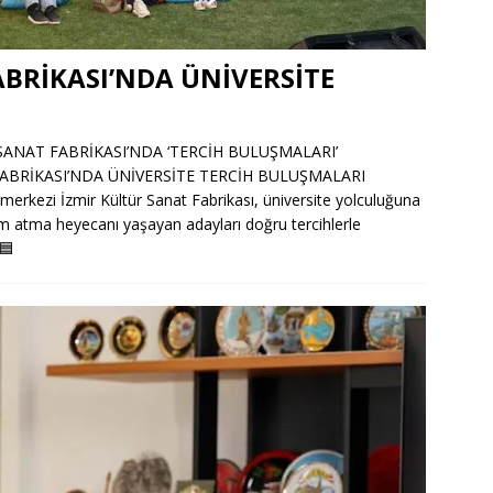
BRİKASI’NDA ÜNİVERSİTE
SANAT FABRİKASI’NDA ‘TERCİH BULUŞMALARI’
FABRİKASI’NDA ÜNİVERSİTE TERCİH BULUŞMALARI
e merkezi İzmir Kültür Sanat Fabrikası, üniversite yolculuğuna
ım atma heyecanı yaşayan adayları doğru tercihlerle
🟦