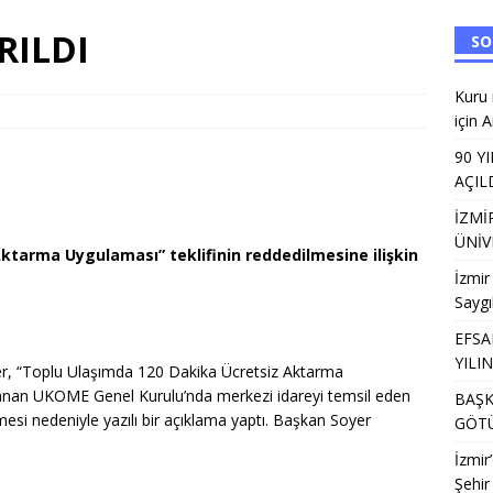
ANAT FABRİKASI’NDA ÜNİVERSİTE TERCİH BULUŞMALARI
EĞITIM
RILDI
SO
Halk Kütüphanesi,AK Parti Başkanı Saygılı’nın gündemindeydi
Kuru 
için 
MAİL SİVRİ VEFATININ 19. YILINDA ANILDI
SIVIL TOPLUM
90 Y
AÇIL
ü 2 milyar dolar ihracat hedefi için Ankara’dan destek istedi
İZMİ
ÜNİV
ktarma Uygulaması” teklifinin reddedilmesine ilişkin
İzmir
Saygı
EFSA
YILI
er, “Toplu Ulaşımda 120 Dakika Ücretsiz Aktarma
planan UKOME Genel Kurulu’nda merkezi idareyi temsil eden
BAŞK
mesi nedeniyle yazılı bir açıklama yaptı. Başkan Soyer
GÖTÜ
İzmir
Şehir