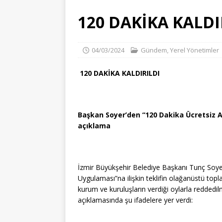
[ 06/08/2026 ]
İZMİR KÜLTÜR S
120 DAKİKA KALDI
[ 06/08/2026 ]
İzmir Atatürk İl 
EĞITIM
04/03/2024
Gündem
,
Yerel Yönetimler
[ 06/08/2026 ]
EFSANE BAŞKAN İS
120 DAKİKA KALDIRILDI
KURULUŞLARI
[ 06/08/2026 ]
Kuru meyve sektör
ÇEVRE VE İKLIM
Başkan Soyer’den “120 Dakika Ücretsiz A
açıklama
İzmir Büyükşehir Belediye Başkanı Tunç Soy
Uygulaması”na ilişkin teklifin olağanüstü to
kurum ve kuruluşların verdiği oylarla reddedil
açıklamasında şu ifadelere yer verdi: