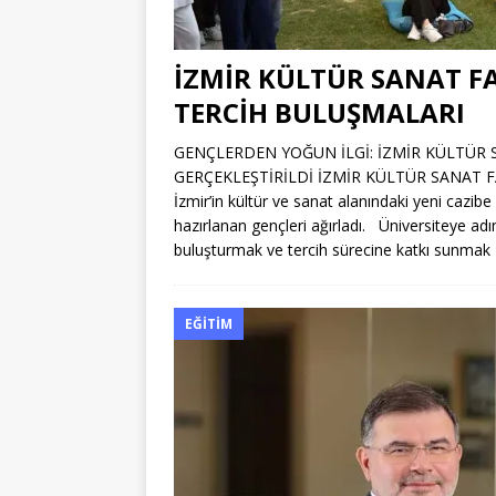
İZMİR KÜLTÜR SANAT FA
TERCİH BULUŞMALARI
GENÇLERDEN YOĞUN İLGİ: İZMİR KÜLTÜR 
GERÇEKLEŞTİRİLDİ İZMİR KÜLTÜR SANAT 
İzmir’in kültür ve sanat alanındaki yeni cazib
hazırlanan gençleri ağırladı. Üniversiteye ad
buluşturmak ve tercih sürecine katkı sunmak
EĞITIM