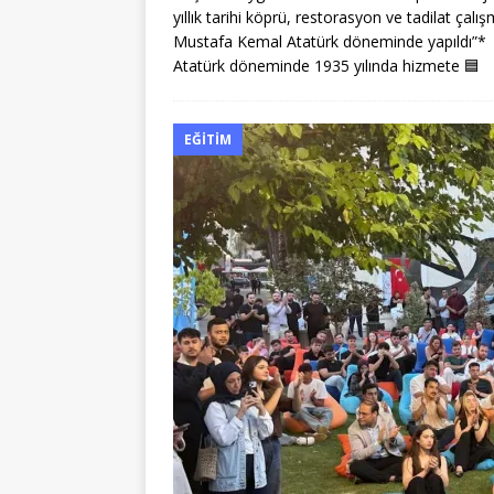
yıllık tarihi köprü, restorasyon ve tadilat çal
Mustafa Kemal Atatürk döneminde yapıldı”* A
Atatürk döneminde 1935 yılında hizmete
🟦
EĞITIM