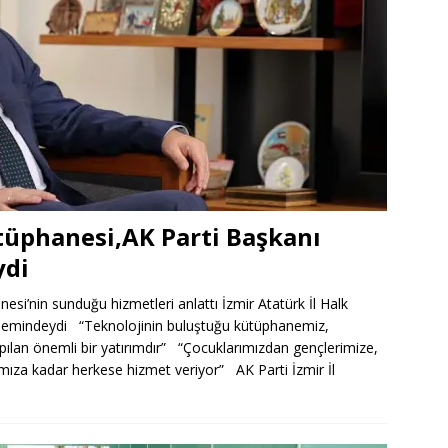
ütüphanesi,AK Parti Başkanı
ydi
anesi’nin sunduğu hizmetleri anlattı İzmir Atatürk İl Halk
ndemindeydi “Teknolojinin buluştuğu kütüphanemiz,
pılan önemli bir yatırımdır” “Çocuklarımızdan gençlerimize,
mıza kadar herkese hizmet veriyor” AK Parti İzmir İl