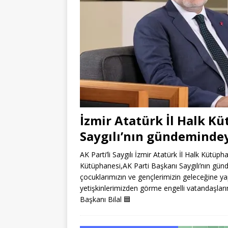
İzmir Atatürk İl Halk K
Saygılı’nın gündeminde
AK Parti’li Saygılı İzmir Atatürk İl Halk Kütüph
Kütüphanesi,AK Parti Başkanı Saygılı’nın gü
çocuklarımızın ve gençlerimizin geleceğine ya
yetişkinlerimizden görme engelli vatandaşları
Başkanı Bilal
🟦