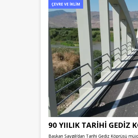
ÇEVRE VE İKLIM
90 YIILIK TARİHİ GEDİZ
Başkan Saygılı’dan Tarihi Gediz Köprüsü m