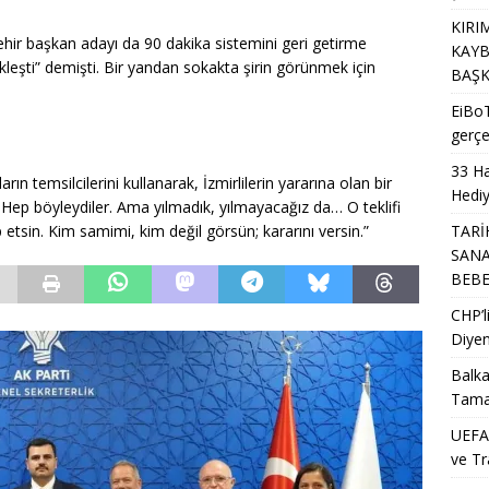
KIRI
hir başkan adayı da 90 dakika sistemini geri getirme
KAYB
leşti” demişti. Bir yandan sokakta şirin görünmek için
BAŞK
EiBoT
gerçe
33 Ha
ın temsilcilerini kullanarak, İzmirlilerin yararına olan bir
Hediy
Hep böyleydiler. Ama yılmadık, yılmayacağız da… O teklifi
etsin. Kim samimi, kim değil görsün; kararını versin.”
TARİ
SANA
BEB
CHP’
Diyen
Balka
Tama
UEFA’
ve Tr