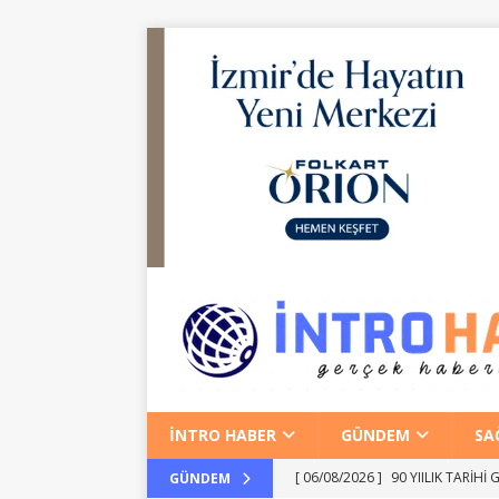
İNTRO HABER
GÜNDEM
SA
[ 06/08/2026 ]
90 YIILIK TARİH
GÜNDEM